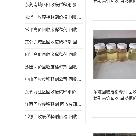
长期高价回收 当场核
东莞南城区回收废稀释剂哪家好 回收废清洗剂
回收废三氯乙烯
云浮回收废稀释剂价格 回收废润滑油
回收废清洗液
常平高价回收废稀释剂 回收废碳氢清洗剂
回收废防锈油
东莞莞城区回收废稀释剂 回收废食用油
回收废火花机油
阳江高价回收废稀释剂 回收废二氯甲烷
回收废齿轮油
沙田高价回收废稀释剂 回收废机油
回收废液压油
中山回收废稀释剂公司 回收废切削油
回收废溶剂油
东莞万江区回收废稀释剂价格 回收废白电油
东坑回收废稀释剂 回
长期高价回收 当场核
回收废四氯乙烯
江西回收废稀释剂 回收废润滑油
回收废白电油
常德回收废稀释剂价格 回收废清洗液
废碳氢清洗剂回收