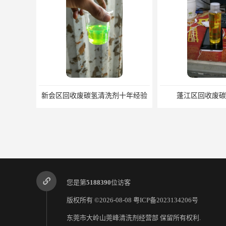
新会区回收废碳氢清洗剂十年经验
蓬江区回收废碳
您是第
5188390
位访客
版权所有 ©2026-08-08
粤ICP备2023134206号
东莞市大岭山莞峰清洗剂经营部
保留所有权利.