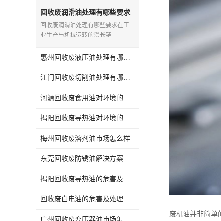
回收废三氯乙烯
回收废润滑油处理有哪些要求
回收废润滑油处理有哪些要求在工
回收废清洗液
业生产与机械运转的漫长链..
回收废防锈油
惠州回收废液压油处理有哪些要求
回收废火花机油
江门回收废切削油处理有哪些要求
回收废齿轮油
河源回收废食用油对环境的保护意义
回收废液压油
揭阳回收废导热油对环境的保护意义
梅州回收废溶剂油市场怎么样
回收废溶剂油
东莞回收废防锈油解决方案
回收废四氯乙烯
揭阳回收废导热油的危害及处理方法
回收废白电油
回收废白电油的危害及处理方法
废碳氢清洗剂回收
废机油并非简单
广州回收废变压器油市场怎么样