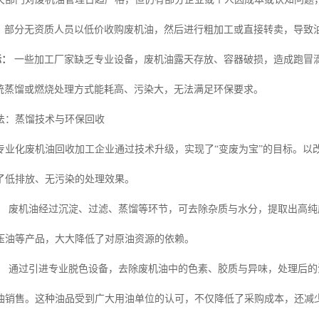
：
部分无资质人员以低价收购废机油，然后进行粗加工或直接转卖，导致
标：
一些加工厂家缺乏专业设备，废机油露天存放、容器破损，造成跑冒
统蒸馏或燃烧处理方式能耗高、污染大，无法满足环保要求。
法：蒸馏技术与环保回收
专业化废机油回收加工企业通过技术升级，实现了“变废为宝”的目标。以改
了低排放、无污染的处理效果。
：
废机油经过沉淀、过滤、蒸馏等环节，可去除杂质与水分，提取出高纯
压油等产品，大大降低了对原油资源的依赖。
：
通过引进专业脱色设备，去除废机油中的色素、胶质与异味，处理后的
油销售。这种油品受到广大用油单位的认可，不仅降低了采购成本，还减