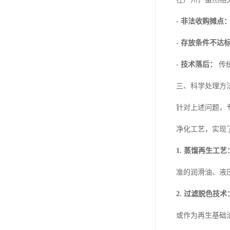
-
非法收购摊点
-
存放条件不达
-
技术落后：
传
三、科学处理方
针对上述问题，
净化工艺，实现
1. 蒸馏再生工艺
准的润滑油、液
2. 过滤脱色技术
或作为再生基础