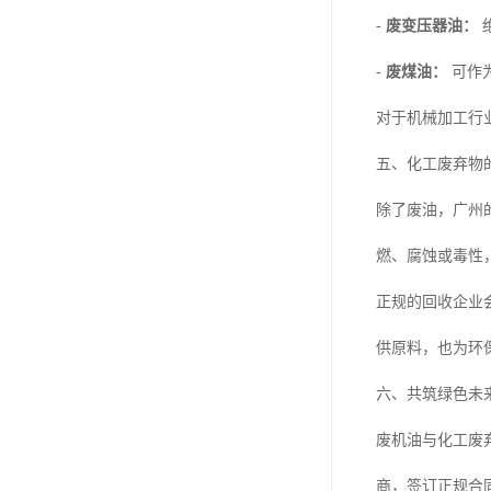
-
废变压器油：
-
废煤油：
可作
对于机械加工行
五、化工废弃物
除了废油，广州
燃、腐蚀或毒性
正规的回收企业
供原料，也为环
六、共筑绿色未
废机油与化工废
商，签订正规合