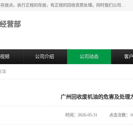
东莞市大岭山莞峰清洗剂经营部提供废旧化工原料的循环使用存放点，执行正规的存放，有正规的回收资质处理。同时我们公司批发零售回收级清洗剂，废液压油、废变压油、废清洗剂、脱模油、再生基础油，质量保证。
经营部
视频
公司介绍
公司动态
客
方法
广州回收废机油的危害及处理
时间：2026-05-31
点击次数：16