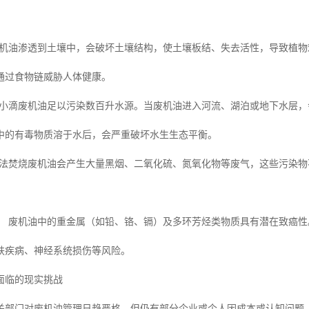
机油渗透到土壤中，会破坏土壤结构，使土壤板结、失去活性，导致植物
通过食物链威胁人体健康。
小滴废机油足以污染数百升水源。当废机油进入河流、湖泊或地下水层，
中的有毒物质溶于水后，会严重破坏水生生态平衡。
法焚烧废机油会产生大量黑烟、二氧化硫、氮氧化物等废气，这些污染物
：
废机油中的重金属（如铅、铬、镉）及多环芳烃类物质具有潜在致癌性
肤疾病、神经系统损伤等风险。
面临的现实挑战
关部门对废机油管理日趋严格，但仍有部分企业或个人因成本或认知问题