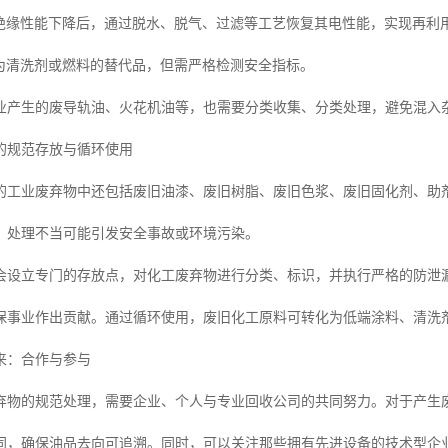
绝缘性能下降后，通过脱水、脱气、过滤等工艺恢复其电性能，实现再利
为清洗剂或燃料的替代品，但需严格检测安全指标。
业产生的废导轨油、火花机油等，也需要分类收集、分类处理，避免混入
的规范存放与循环使用
的工业废弃物中还包括废旧油漆、废旧树脂、废旧色浆、废旧固化剂、助剂
，处理不当可能引发安全事故或环境污染。
会设立专门的存放点，对化工废弃物进行分类、标识，并执行严格的防泄
保事业作出贡献。通过循环使用，废旧化工原料可转化为低端涂料、清洗
来：合作与参与
弃物的规范处理，需要企业、个人与专业回收公司的共同努力。对于产生废
同，确保油品去向可追溯。同时，可以关注那些拥有先进设备的技术型企业