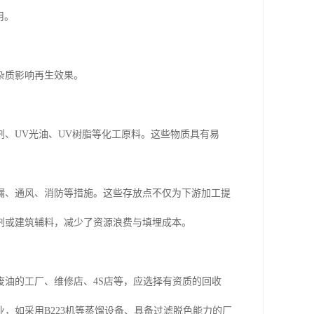
用。
杂质影响再生效果。
、UV光油、UV树脂等化工原料。这些物质具有易
漏、通风、消防等措施。这些存放点不仅为下游加工提
剂或建筑辅料，减少了资源浪费与填埋成本。
油的工厂、维修店、4S店等，应选择有资质的回收
，如采用B223机等蒸馏设备、具备过滤脱色能力的厂