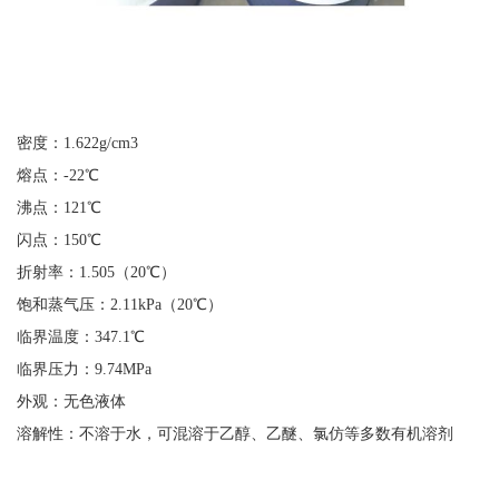
密度：1.622g/cm
3
熔点：-22℃
沸点：121℃
闪点：150℃
折射率：1.505（20℃）
饱和蒸气压：2.11kPa（20℃）
临界温度：347.1℃
临界压力：9.74MPa
外观：无色液体
溶解性：不溶于水，可混溶于乙醇、乙醚、氯仿等多数有机溶剂