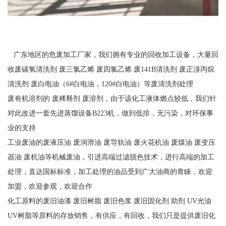
广东地区的危废加工厂家，我们拥有专业的回收加工设备，大量回
收废碳氢清洗剂 废三氯乙烯 废四氯乙烯 废141B清洗剂 废正溴丙烷
清洗剂 废白电油（6#白电油，120#白电油）等废清洗剂处理
废有机溶剂的 废稀释剂 废溶剂，由于该化工液体燃点较低，我们针
对此改进一套先进蒸馏设备B223机，做到低排，无污染，对环保事
业的支持
工业废油的废液压油 废润滑油 废导轨油 废火花机油 废煤油 废变压
器油 废机油等机械废油，引进高端过滤脱色技术，进行高端的加工
处理，直达国标标准，加工处理的油品受到广大油商的青睐，欢迎
加盟，欢迎参观，欢迎合作
化工原料的废旧油漆 废旧树脂 废旧色浆 废旧固化剂 助剂 UV光油
UV树脂等原料的存放销售，有供应，有回收，我们只是提供废旧化