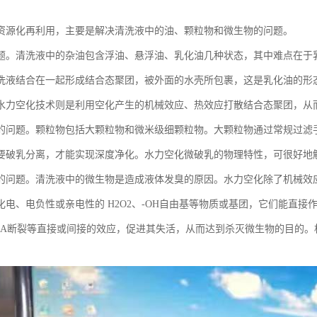
资源化再利用，主要是解决清洗液中的油、颗粒物和微生物的问题。
题。清洗液中的杂油包含浮油、悬浮油、乳化油几种状态，其中难点在于
洗液结合在一起形成结合态聚团，被外面的水壳所包裹，这是乳化油的形
水力空化技术则是利用空化产生的机械效应、热效应打散结合态聚团，从
的问题。颗粒物包括大颗粒物和微米级细颗粒物。大颗粒物通过常规过滤
要破乳分离，才能实现深度净化。水力空化微破乳的物理特性，可很好地
的问题。清洗液中的微生物是造成液体发臭的原因。水力空化除了机械效
化电、电负性或亲电性的 H2O2、-OH自由基等物质或基团，它们能直
NA断裂等直接或间接的效应，促进其失活，从而达到杀灭微生物的目的。