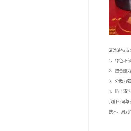
清洗液特点
1、绿色环
2、螯合能
3、分散力
4、防止清
我们公司尊
技术、周到