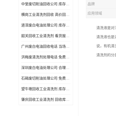
中堂废切削油回收公司 库存积压回收 义乌市永峰贸易商行
品牌
回收废三氯乙烯
应用领域
横岗工业清洗剂回收 高价回收 量大量小均可
回收废清洗液
道滘废白电油处理公司 库存积压回收 量大量小均可
清洗液是对
回收废防锈油
韶关回收工业清洗剂 看货报价 欢迎电话咨询
清洗液也是
回收废火花机油
说，有机清
广州废白电油回收电话 当场结算 现款结算
回收废齿轮油
清洗剂的分
洪梅废清洗剂处理电话 免费估价 大量尾货回收
回收废液压油
深圳废白电油处理公司 合理估价 上门评估报价
回收废溶剂油
石碣废切削油处理公司 免费估价 量大量小均可
回收废四氯乙烯
望牛墩回收工业清洗剂 库存积压回收 大量尾货回收
回收废白电油
肇庆回收工业清洗剂 回收库存 量大量小均可
废碳氢清洗剂回收