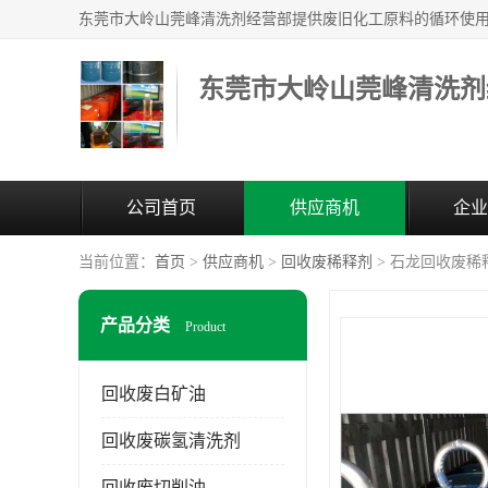
东莞市大岭山莞峰清洗剂
公司首页
供应商机
企业
当前位置：
首页
>
供应商机
>
回收废稀释剂
> 石龙回收废稀
产品分类
Product
回收废白矿油
回收废碳氢清洗剂
回收废切削油