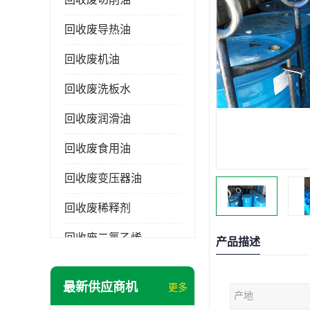
回收废导热油
回收废机油
回收废洗板水
回收废润滑油
回收废食用油
回收废变压器油
回收废稀释剂
回收废二氯乙烯
产品描述
回收废清洗剂
最新供应商机
更多
产地
回收废二氯甲烷