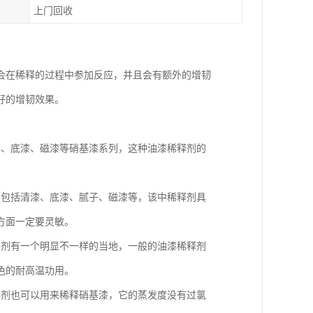
上门回收
会在稀释的过程中参加反应，并且会有额外的增韧
好的增韧效果。
漆、底漆、磁漆等硝基漆系列，这种油漆稀释剂的
。
要包括清漆、底漆、腻子、磁漆等，该中稀释剂具
方面一定要灵敏。
释剂有一个明显不一样的当地，一般的油漆稀释剂
色的耐高温功用。
释剂也可以用来稀释硝基漆，它的蒸发度没有过氯