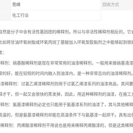
莞峰
回收方式
化工行业
自然是分子中含有活性基因团的稀释剂。所以与非活性稀释剂相反的，它
比如将甘油环氧树脂或环氧丙烷丁基醚加入环氧型胶黏剂之中能够起到很
类：
稀释剂：硝基酸稀释剂是现在非常常用的油漆稀释剂，一般用来做硝基清
常的好，能在较短的时间内融入到油漆内，是一种非常志向的油漆稀释剂
烯漆稀释剂：过氯乙烯漆稀释剂则用于过氯乙烯漆系列的油漆商品，其间
释才干，但一起又会很快的蒸发掉，因此，用这种稀释剂的油漆，在施工
稀释剂：氨基漆稀释剂必定也只能用于氨基漆系列的油漆了，其与其他稀
高温的，但是氨基漆稀释剂却能在高温条件下与氨基漆一起烘干。具有出
漆稀释剂：丙烯酸漆稀释剂不用说也是用来稀释丙烯酸漆的，但是这类稀