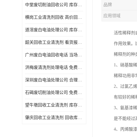
中堂废切削油回收公司 库存积压回收 义乌市永峰贸易商行
品牌
回收废三氯乙烯
应用领域
横岗工业清洗剂回收 高价回收 量大量小均可
回收废清洗液
道滘废白电油处理公司 库存积压回收 量大量小均可
活性稀释剂
回收废防锈油
韶关回收工业清洗剂 看货报价 欢迎电话咨询
作用效果。
回收废火花机油
稀释剂的种
广州废白电油回收电话 当场结算 现款结算
回收废齿轮油
1、硝基酸
洪梅废清洗剂处理电话 免费估价 大量尾货回收
回收废液压油
稀释功用非
深圳废白电油处理公司 合理估价 上门评估报价
回收废溶剂油
2、过氯乙
石碣废切削油处理公司 免费估价 量大量小均可
有较好的稀
回收废四氯乙烯
望牛墩回收工业清洗剂 库存积压回收 大量尾货回收
3、氨基漆
回收废白电油
肇庆回收工业清洗剂 回收库存 量大量小均可
是不能经过
废碳氢清洗剂回收
4、丙烯酸