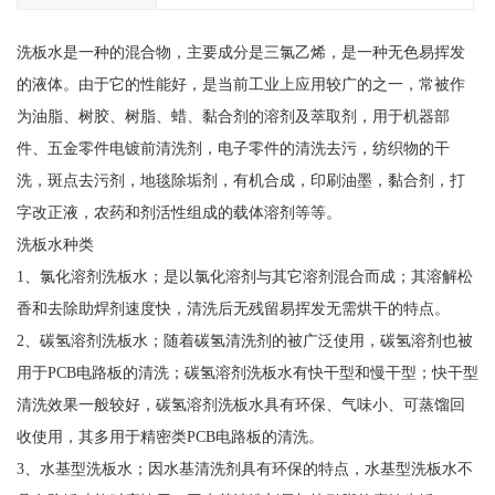
洗板水是一种的混合物，主要成分是三氯乙烯，是一种无色易挥发
的液体。由于它的性能好，是当前工业上应用较广的之一，常被作
为油脂、树胶、树脂、蜡、黏合剂的溶剂及萃取剂，用于机器部
件、五金零件电镀前清洗剂，电子零件的清洗去污，纺织物的干
洗，斑点去污剂，地毯除垢剂，有机合成，印刷油墨，黏合剂，打
字改正液，农药和剂活性组成的载体溶剂等等。
洗板水种类
1、氯化溶剂洗板水；是以氯化溶剂与其它溶剂混合而成；其溶解松
香和去除助焊剂速度快，清洗后无残留易挥发无需烘干的特点。
2、碳氢溶剂洗板水；随着碳氢清洗剂的被广泛使用，碳氢溶剂也被
用于PCB电路板的清洗；碳氢溶剂洗板水有快干型和慢干型；快干型
清洗效果一般较好，碳氢溶剂洗板水具有环保、气味小、可蒸馏回
收使用，其多用于精密类PCB电路板的清洗。
3、水基型洗板水；因水基清洗剂具有环保的特点，水基型洗板水不