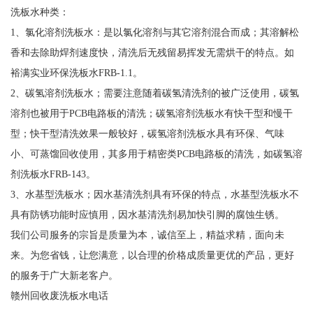
洗板水种类：
1、氯化溶剂洗板水：是以氯化溶剂与其它溶剂混合而成；其溶解松
香和去除助焊剂速度快，清洗后无残留易挥发无需烘干的特点。如
裕满实业环保洗板水FRB-1.1。
2、碳氢溶剂洗板水；需要注意随着碳氢清洗剂的被广泛使用，碳氢
溶剂也被用于PCB电路板的清洗；碳氢溶剂洗板水有快干型和慢干
型；快干型清洗效果一般较好，碳氢溶剂洗板水具有环保、气味
小、可蒸馏回收使用，其多用于精密类PCB电路板的清洗，如碳氢溶
剂洗板水FRB-143。
3、水基型洗板水；因水基清洗剂具有环保的特点，水基型洗板水不
具有防锈功能时应慎用，因水基清洗剂易加快引脚的腐蚀生锈。
我们公司服务的宗旨是质量为本，诚信至上，精益求精，面向未
来。为您省钱，让您满意，以合理的价格成质量更优的产品，更好
的服务于广大新老客户。
赣州回收废洗板水电话