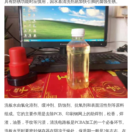
具有防锈功能时应慎用，因水基清洗剂易加快引脚的腐蚀生锈。
洗板水由氯化溶剂、缓冲剂、防蚀剂、抗氧剂和表面活性剂等原料
组成。它的主要作用是去除PCB、印刷钢网上的助焊剂，松香，焊
渣，油墨，手纹等污渍，清洗电路板是PCBA加工的一个必备环节。
洗板水平时要密封储存器在阴凉干燥处，保质期一般是2年左右。在