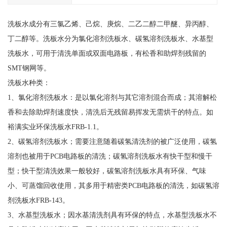
洗板水成分有三氯乙烯、己烷、庚烷、二乙二醇二甲醚、异丙醇、
丁二醇等。洗板水分为氯化溶剂洗板水、碳氢溶剂洗板水、水基型
洗板水，可用于清洗单面或双面电路板，有松香和助焊剂残留的
SMT钢网等。
洗板水种类：
1、氯化溶剂洗板水：是以氯化溶剂与其它溶剂混合而成；其溶解松
香和去除助焊剂速度快，清洗后无残留易挥发无需烘干的特点。如
裕满实业环保洗板水FRB-1.1。
2、碳氢溶剂洗板水；需要注意随着碳氢清洗剂的被广泛使用，碳氢
溶剂也被用于PCB电路板的清洗；碳氢溶剂洗板水有快干型和慢干
型；快干型清洗效果一般较好，碳氢溶剂洗板水具有环保、气味
小、可蒸馏回收使用，其多用于精密类PCB电路板的清洗，如碳氢溶
剂洗板水FRB-143。
3、水基型洗板水；因水基清洗剂具有环保的特点，水基型洗板水不