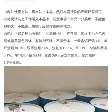
白电油使用方法：用布沾上本品，然后在需清洗的表面轻擦即可，
或将需清洗之工件浸入本品中。注意事项：本品十分易燃，不能接
触明火，不能露天爆晒，应储存在阴凉地方。
白电油正式名称为石脑油，又称粗汽油，在常温、常压下为无色透
明或微黄颜色液体，有特别气味，不溶于水。一般含烷烃55.4%、单
环烷烃30.3%、双环烷烃2.4%、烷基苯11.7%、苯0.1%、茚满和萘满
0.1%。平均分子量为114，密度为0.76g/立方厘米，爆炸限制
1.2%~6.0%。