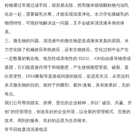
粒物通过常规过滤手段，很容易去除，然而微米级细颗粒物与油乳
化在一起，需要破乳分离，才能实现深度净化。水力空化微破乳的
物理特性，可很好地解决这一问题，又不会破坏清洗液本身的体
系。
三、微生物的问题。清洗液中的微生物是造成液体发臭的原因。水
力空化除了机械效应和热效应，还有生物效应。空化过程中会产生
一定数量的氧化电、电负性或亲电性的 H2O2、-OH自由基等物质或
基团，它们能直接作用于和细胞壁，产生使细胞壁受损、破裂、蛋
白质变性、DNA断裂等直接或间接的效应，促进其失活，从而达到
杀灭微生物的目的。相对于抑菌剂、紫外/臭氧，具有效果好，无的
有点。
我们公司尊崇踏实、拼搏、责任的企业精神，并以“ 诚信、共赢、开
创”的经营理念，创造良好的企业环境，以全新的管理模式、完善的
技术、周到的服务、良好的品质为生存根本。
常平回收废清洗液电话