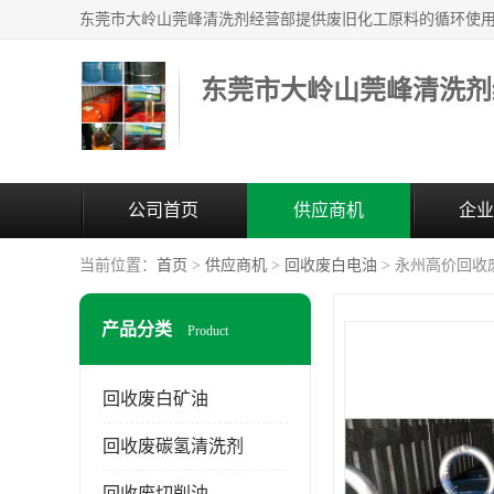
东莞市大岭山莞峰清洗剂
公司首页
供应商机
企业
当前位置：
首页
>
供应商机
>
回收废白电油
> 永州高价回收
产品分类
Product
回收废白矿油
回收废碳氢清洗剂
回收废切削油