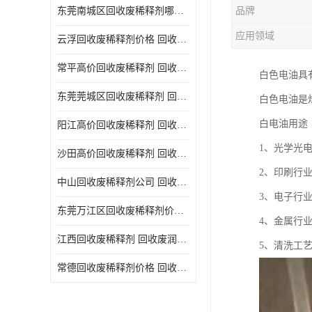
东莞南城区回收废稀释剂哪家好 回收废清洗剂
品牌
回收废三氯乙烯
应用领域
云浮回收废稀释剂价格 回收废润滑油
回收废清洗液
常平高价回收废稀释剂 回收废碳氢清洗剂
白色电油具
回收废防锈油
东莞莞城区回收废稀释剂 回收废食用油
白色电油是
回收废火花机油
白电油用途
阳江高价回收废稀释剂 回收废二氯甲烷
回收废齿轮油
1、光学光
沙田高价回收废稀释剂 回收废机油
回收废液压油
2、印刷行
中山回收废稀释剂公司 回收废切削油
回收废溶剂油
3、电子行
东莞万江区回收废稀释剂价格 回收废白电油
4、金属行
回收废四氯乙烯
江西回收废稀释剂 回收废润滑油
5、清洗工
回收废白电油
常德回收废稀释剂价格 回收废清洗液
废碳氢清洗剂回收