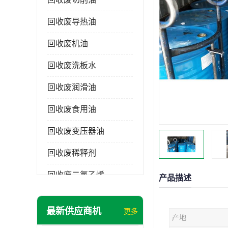
回收废导热油
回收废机油
回收废洗板水
回收废润滑油
回收废食用油
回收废变压器油
回收废稀释剂
回收废二氯乙烯
产品描述
回收废清洗剂
最新供应商机
更多
产地
回收废二氯甲烷