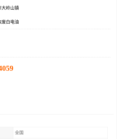
市大岭山镇
收废白电油
4059
全国