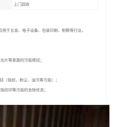
上门回收
应用于五金、电子设备、包装印刷、制鞋等行业。
滤光片等表面的污垢擦拭；
擦拭（指纹、粉尘、油污等污垢）；
、指纹印等污垢的去除优良；