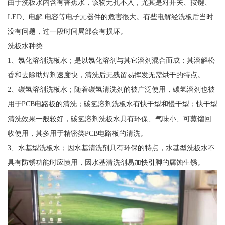
由于洗板水内含有香蕉水，该物无孔不入，尤其是对开关、按键、
LED、电解 电容等电子元器件的危害很大。有些电解经洗板后当时
没有问题，过一段时间局部会有损坏。
洗板水种类
1、氯化溶剂洗板水；是以氯化溶剂与其它溶剂混合而成；其溶解松
香和去除助焊剂速度快，清洗后无残留易挥发无需烘干的特点。
2、碳氢溶剂洗板水；随着碳氢清洗剂的被广泛使用，碳氢溶剂也被
用于PCB电路板的清洗；碳氢溶剂洗板水有快干型和慢干型；快干型
清洗效果一般较好，碳氢溶剂洗板水具有环保、气味小、可蒸馏回
收使用，其多用于精密类PCB电路板的清洗。
3、水基型洗板水；因水基清洗剂具有环保的特点，水基型洗板水不
具有防锈功能时应慎用，因水基清洗剂易加快引脚的腐蚀生锈。