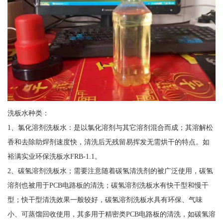
洗板水种类：
1、氯化溶剂洗板水：是以氯化溶剂与其它溶剂混合而成；其溶解松
香和去除助焊剂速度快，清洗后无残留易挥发无需烘干的特点。如
裕满实业环保洗板水FRB-1.1。
2、碳氢溶剂洗板水；需要注意随着碳氢清洗剂的被广泛使用，碳氢
溶剂也被用于PCB电路板的清洗；碳氢溶剂洗板水有快干型和慢干
型；快干型清洗效果一般较好，碳氢溶剂洗板水具有环保、气味
小、可蒸馏回收使用，其多用于精密类PCB电路板的清洗，如碳氢溶