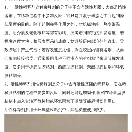
1、非活性稀释剂这种稀释剂的分子中不含有活性基团，大都是惰性
溶剂，在稀释过程中不参加反应，它只是共混于树脂之中并起到降
低黏度的目的。除了起到稀释作用之外，对机械性能、热变形温
度、耐介质及老化破坏等都有影响。应考虑到溶剂的挥发速度，若
挥发速度太快，胶层表面易结成膜，妨碍胶层内部溶剂的逸出。导
致胶层中产生气泡；若挥发速度太慢，则在胶层内留有溶剂，从而
会影响胶接强度。通常采用几种不同沸点的溶剂相混来调节挥发速
度。它多用于橡胶型胶粘剂、酚醛型胶粘剂、聚酯型胶粘剂和环氧
胶粘剂等。
2、活性稀释剂活性稀释剂是分子中含有活性基团的稀释剂。它在稀
释胶粘剂的过程中要参加反应，同时还能起增韧作用(如在环氧型胶
粘剂中加入甘油环氧树脂或环氧丙烷丁基醚等能起增韧作用)。
活性稀释剂多用于环氧型胶粘剂中，其他类型使用较少。