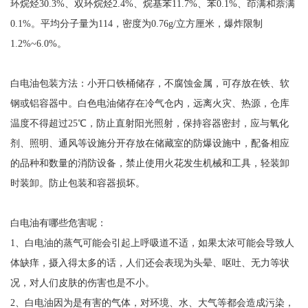
环烷烃30.3%、双环烷烃2.4%、烷基苯11.7%、苯0.1%、茚满和萘满
0.1%。平均分子量为114，密度为0.76g/立方厘米，爆炸限制
1.2%~6.0%。
白电油包装方法：小开口铁桶储存，不腐蚀金属，可存放在铁、软
钢或铝容器中。白色电油储存在冷气仓内，远离火灾、热源，仓库
温度不得超过25℃，防止直射阳光照射，保持容器密封，应与氧化
剂、照明、通风等设施分开存放在储藏室的防爆设施中，配备相应
的品种和数量的消防设备，禁止使用火花发生机械和工具，轻装卸
时装卸。防止包装和容器损坏。
白电油有哪些危害呢：
1、白电油的蒸气可能会引起上呼吸道不适，如果太浓可能会导致人
体缺痒，摄入得太多的话，人们还会表现为头晕、呕吐、无力等状
况，对人们皮肤的伤害也是不小。
2、白电油因为是有害的气体，对环境、水、大气等都会造成污染，