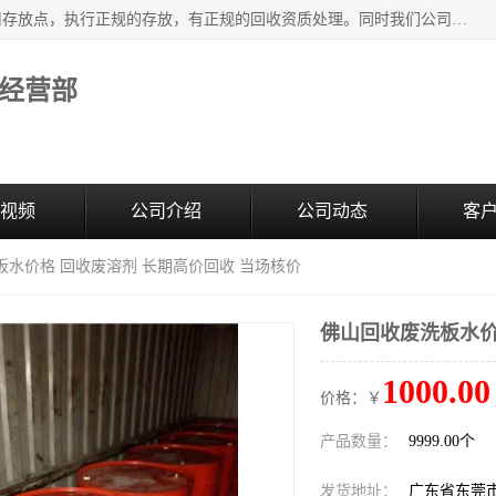
东莞市大岭山莞峰清洗剂经营部提供废旧化工原料的循环使用存放点，执行正规的存放，有正规的回收资质处理。同时我们公司批发零售回收级清洗剂，废液压油、废变压油、废清洗剂、脱模油、再生基础油，质量保证。
经营部
视频
公司介绍
公司动态
客
板水价格 回收废溶剂 长期高价回收 当场核价
佛山回收废洗板水价
1000.00
价格：￥
产品数量：
9999.00个
发货地址：
广东省东莞