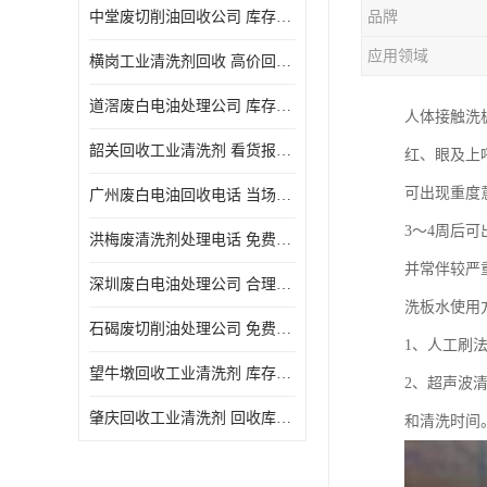
中堂废切削油回收公司 库存积压回收 义乌市永峰贸易商行
品牌
回收废三氯乙烯
应用领域
横岗工业清洗剂回收 高价回收 量大量小均可
回收废清洗液
道滘废白电油处理公司 库存积压回收 量大量小均可
人体接触洗
回收废防锈油
韶关回收工业清洗剂 看货报价 欢迎电话咨询
红、眼及上
回收废火花机油
可出现重度
广州废白电油回收电话 当场结算 现款结算
回收废齿轮油
3～4周后
洪梅废清洗剂处理电话 免费估价 大量尾货回收
回收废液压油
并常伴较严
深圳废白电油处理公司 合理估价 上门评估报价
回收废溶剂油
洗板水使用
石碣废切削油处理公司 免费估价 量大量小均可
1、人工刷
回收废四氯乙烯
望牛墩回收工业清洗剂 库存积压回收 大量尾货回收
2、超声波
回收废白电油
肇庆回收工业清洗剂 回收库存 量大量小均可
和清洗时间
废碳氢清洗剂回收