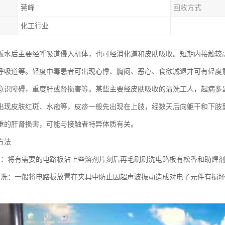
莞峰
回收方式
化工行业
板水后主要经呼吸道侵入机体，也可经消化道和皮肤吸收。短期内接触较
呼吸道等。轻度中毒患者可出现心悸、胸闷、恶心、食欲减退并可有轻度
意识障碍，重度肝或肾损害等。某些主要经皮肤吸收的清洗工人，起病多
可出现皮肤红斑、水疱等，皮疹一般先出现在上肢，经数天后向躯干和下肢
重的肝肾损害，可能与接触者特异体质有关。
方法
法：将有需要的电路板沾上些溶剂片刻后再毛刷刷洗电路板有松香和助焊
清洗：一般将电路板放置在夹具中防止因超声波振动造成对电子元件有损
。