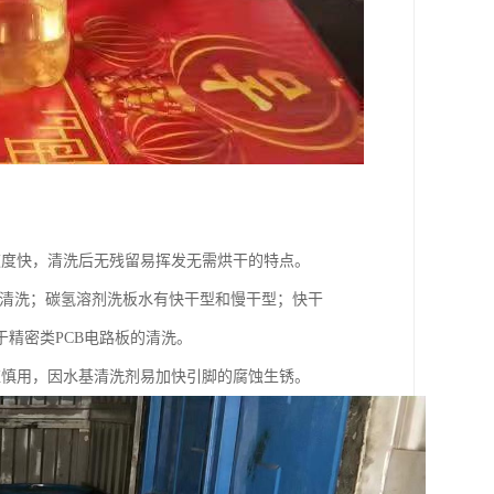
速度快，清洗后无残留易挥发无需烘干的特点。
的清洗；碳氢溶剂洗板水有快干型和慢干型；快干
精密类PCB电路板的清洗。
应慎用，因水基清洗剂易加快引脚的腐蚀生锈。