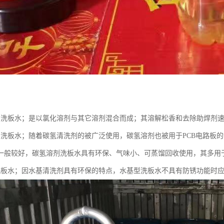
剂洗板水；是以氯化溶剂与其它溶剂混合而成；其溶解松香和去除助焊剂
剂洗板水；随着碳氢清洗剂的被广泛使用，碳氢溶剂也被用于PCB电路板
一般较好，碳氢溶剂洗板水具有环保、气味小、可蒸馏回收使用，其多用于
洗板水；因水基清洗剂具有环保的特点，水基型洗板水不具有防锈功能时