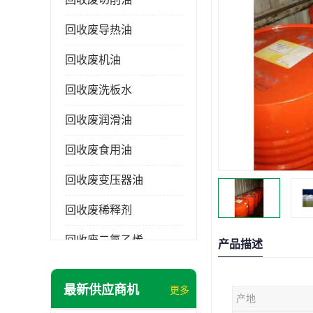
回收废导热油
回收废机油
回收废洗板水
回收废润滑油
回收废食用油
回收废变压器油
回收废稀释剂
回收废二氯乙烯
产品描述
回收废清洗剂
最新供应商机
更多
产地
回收废二氯甲烷