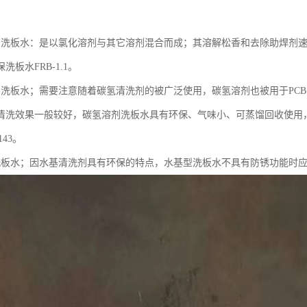
：
剂洗板水：是以氯化溶剂与其它溶剂混合而成；其溶解松香和去除助焊剂
洗板水FRB-1.1。
剂洗板水；需要注意随着碳氢清洗剂的被广泛使用，碳氢溶剂也被用于PC
清洗效果一般较好，碳氢溶剂洗板水具有环保、气味小、可蒸馏回收使用，
143。
洗板水；因水基清洗剂具有环保的特点，水基型洗板水不具有防锈功能时