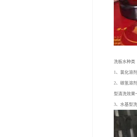
洗板水种类
1、氯化溶
2、碳氢溶
型清洗效果
3、水基型