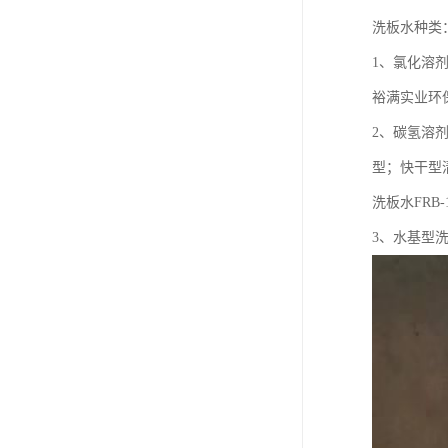
洗板水种类
1、氯化溶
裕满实业环保
2、碳氢溶
型；快干型
洗板水FRB-
3、水基型