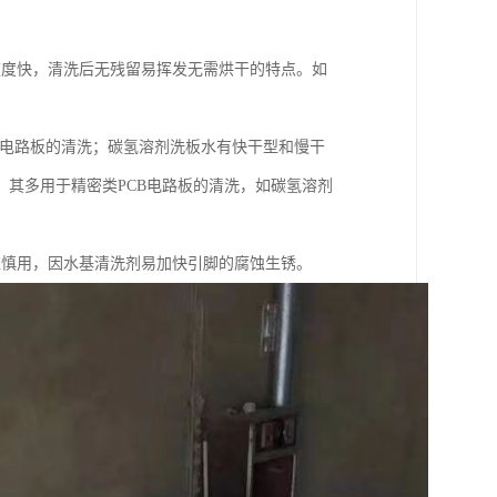
速度快，清洗后无残留易挥发无需烘干的特点。如
B电路板的清洗；碳氢溶剂洗板水有快干型和慢干
其多用于精密类PCB电路板的清洗，如碳氢溶剂
应慎用，因水基清洗剂易加快引脚的腐蚀生锈。