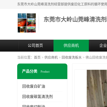
东莞市大岭山莞峰清洗剂
公司首页
供应商机
企业
当前位置：
首页
>
供应商机
>
回收废洗板水
> 佛山回收废洗
产品分类
Product
回收废白矿油
回收废碳氢清洗剂
回收废切削油