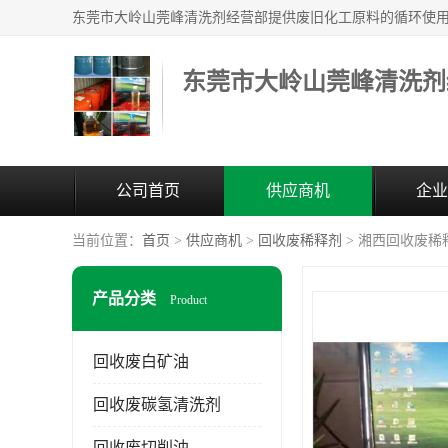
东莞市大岭山莞峰清洗剂
公司首页
供应商机
企业
当前位置：
首页
>
供应商机
>
回收废稀释剂
> 湘西回收废稀
产品分类
Product
回收废白矿油
回收废碳氢清洗剂
回收废切削油