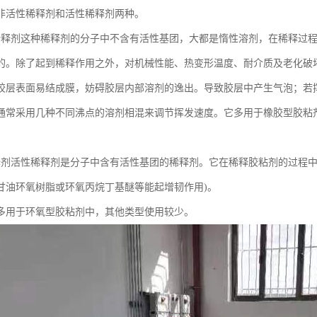
非活性稀释剂和活性稀释剂两种。
稀释剂这种稀释剂的分子中不含有活性基团，大都是惰性溶剂，在稀释过
的。除了起到稀释作用之外，对机械性能、热变形温度、耐介质及老化破
胶层表面易结成膜，妨碍胶层内部溶剂的逸出。导致胶层中产生气泡；若
通常采用几种不同沸点的溶剂相混来调节挥发速度。它多用于橡胶型胶粘
释剂活性稀释剂是分子中含有活性基团的稀释剂。它在稀释胶粘剂的过程中
甘油环氧树脂或环氧丙烷丁基醚等能起增韧作用)。
多用于环氧型胶粘剂中，其他类型使用较少。