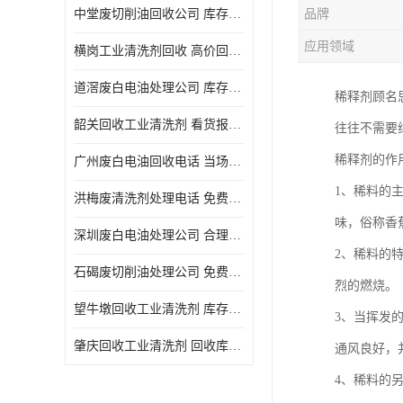
中堂废切削油回收公司 库存积压回收 义乌市永峰贸易商行
品牌
回收废三氯乙烯
应用领域
横岗工业清洗剂回收 高价回收 量大量小均可
回收废清洗液
道滘废白电油处理公司 库存积压回收 量大量小均可
稀释剂顾名
回收废防锈油
韶关回收工业清洗剂 看货报价 欢迎电话咨询
往往不需要
回收废火花机油
稀释剂的作
广州废白电油回收电话 当场结算 现款结算
回收废齿轮油
1、稀料的
洪梅废清洗剂处理电话 免费估价 大量尾货回收
回收废液压油
味，俗称香
深圳废白电油处理公司 合理估价 上门评估报价
回收废溶剂油
2、稀料的
石碣废切削油处理公司 免费估价 量大量小均可
烈的燃烧。
回收废四氯乙烯
望牛墩回收工业清洗剂 库存积压回收 大量尾货回收
3、当挥发
回收废白电油
肇庆回收工业清洗剂 回收库存 量大量小均可
通风良好，
废碳氢清洗剂回收
4、稀料的