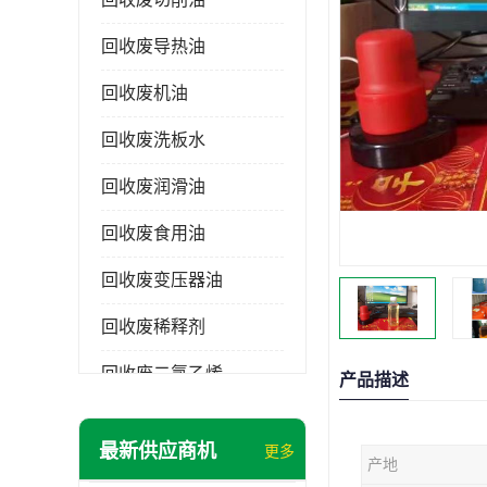
回收废导热油
回收废机油
回收废洗板水
回收废润滑油
回收废食用油
回收废变压器油
回收废稀释剂
回收废二氯乙烯
产品描述
回收废清洗剂
最新供应商机
更多
产地
回收废二氯甲烷