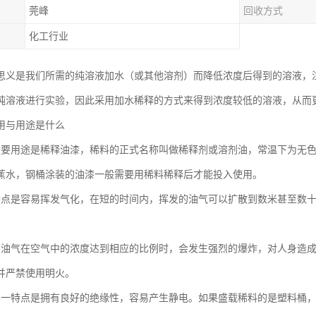
莞峰
回收方式
化工行业
思义是我们所需的纯溶液加水（或其他溶剂）而降低浓度后得到的溶液，
纯溶液进行实验，因此采用加水稀释的方式来得到浓度较低的溶液，从而
用与用途是什么
主要用途是稀释油漆，稀料的正式名称叫做稀释剂或溶剂油，常温下为无
蕉水，钢桶涂装的油漆一般需要用稀料稀释后才能投入使用。
特点是容易挥发气化，在短的时间内，挥发的油气可以扩散到数米甚至数
的油气在空气中的浓度达到相应的比例时，会发生强烈的爆炸，对人身造
并严禁使用明火。
另一特点是拥有良好的绝缘性，容易产生静电。如果盛载稀料的是塑料桶