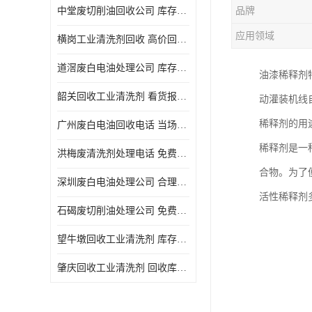
中堂废切削油回收公司 库存积压回收 义乌市永峰贸易商行
品牌
回收废三氯乙烯
应用领域
横岗工业清洗剂回收 高价回收 量大量小均可
回收废清洗液
道滘废白电油处理公司 库存积压回收 量大量小均可
油漆稀释剂
回收废防锈油
韶关回收工业清洗剂 看货报价 欢迎电话咨询
动灌装机线
回收废火花机油
稀释剂的用
广州废白电油回收电话 当场结算 现款结算
回收废齿轮油
稀释剂是一
洪梅废清洗剂处理电话 免费估价 大量尾货回收
回收废液压油
合物。为了
深圳废白电油处理公司 合理估价 上门评估报价
回收废溶剂油
活性稀释剂
石碣废切削油处理公司 免费估价 量大量小均可
回收废四氯乙烯
望牛墩回收工业清洗剂 库存积压回收 大量尾货回收
回收废白电油
肇庆回收工业清洗剂 回收库存 量大量小均可
废碳氢清洗剂回收