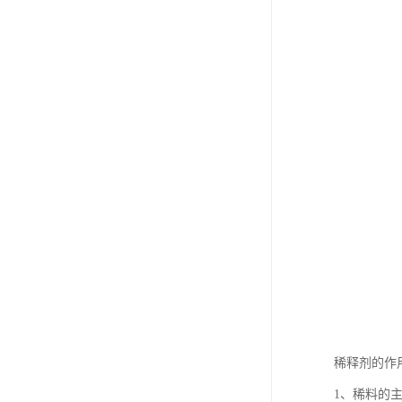
稀释剂的作
1、稀料的