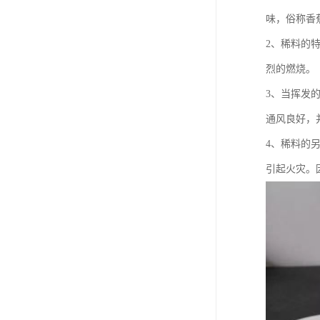
味，俗称香
2、稀料的
烈的燃烧。
3、当挥发
通风良好，
4、稀料的
引起火灾。