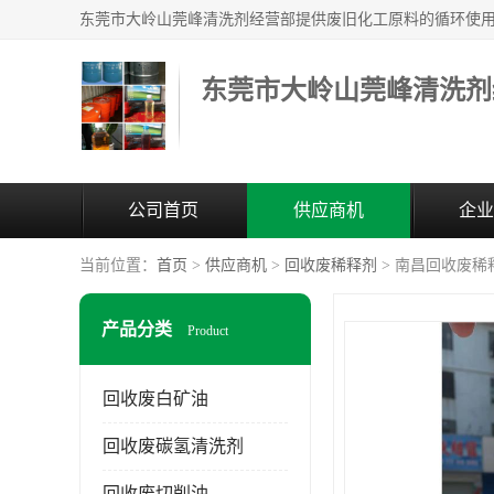
东莞市大岭山莞峰清洗剂
公司首页
供应商机
企业
当前位置：
首页
>
供应商机
>
回收废稀释剂
> 南昌回收废稀
产品分类
Product
回收废白矿油
回收废碳氢清洗剂
回收废切削油