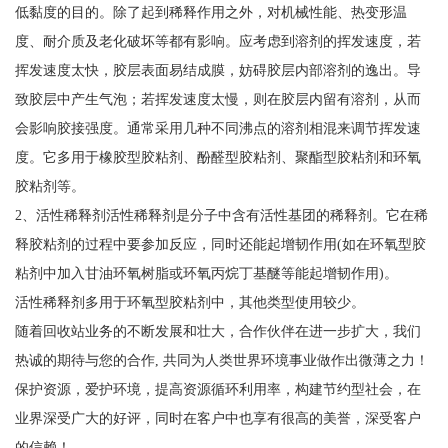
低黏度的目的。除了起到稀释作用之外，对机械性能、热变形温
度、耐介质及老化破坏等都有影响。应考虑到溶剂的挥发速度，若
挥发速度太快，胶层表面易结成膜，妨碍胶层内部溶剂的逸出。导
致胶层中产生气泡；若挥发速度太慢，则在胶层内留有溶剂，从而
会影响胶接强度。通常采用几种不同沸点的溶剂相混来调节挥发速
度。它多用于橡胶型胶粘剂、酚醛型胶粘剂、聚酯型胶粘剂和环氧
胶粘剂等。
2、活性稀释剂活性稀释剂是分子中含有活性基团的稀释剂。它在稀
释胶粘剂的过程中要参加反应，同时还能起增韧作用(如在环氧型胶
粘剂中加入甘油环氧树脂或环氧丙烷丁基醚等能起增韧作用)。
活性稀释剂多用于环氧型胶粘剂中，其他类型使用较少。
随着回收站业务的不断发展和壮大，合作伙伴在进一步扩大，我们
热诚的期待与您的合作, 共同为人类世界环境事业做作出微薄之力！
保护资源，爱护环境，提高资源循环利用率，构建节约型社会，在
业界深受广大的好评，同时在客户中也享有很高的美誉，深受客户
的信赖！