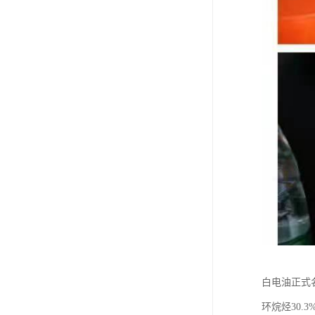
白电油正式
环烷烃30.