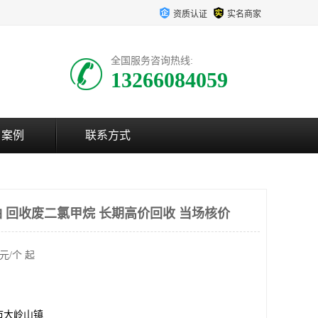
资质认证
实名商家
全国服务咨询热线:
13266084059
户案例
联系方式
 回收废二氯甲烷 长期高价回收 当场核价
元/个 起
市大岭山镇