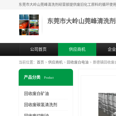
东莞市大岭山莞峰清洗剂
公司首页
供应商机
企业
当前位置：
首页
>
供应商机
>
回收废白电油
> 景德镇回收废
产品分类
Product
回收废白矿油
回收废碳氢清洗剂
回收废切削油