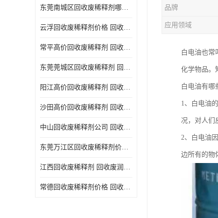
东莞南城区回收废稀释剂哪家好 回收废清洗剂
品牌
回收废三氯乙烯
应用领域
云浮回收废稀释剂价格 回收废润滑油
回收废清洗液
常平高价回收废稀释剂 回收废碳氢清洗剂
白电油也常
回收废防锈油
东莞莞城区回收废稀释剂 回收废食用油
化学物品。
回收废火花机油
白电油有哪
阳江高价回收废稀释剂 回收废二氯甲烷
回收废齿轮油
1、白电油
沙田高价回收废稀释剂 回收废机油
回收废液压油
况，对人们
中山回收废稀释剂公司 回收废切削油
回收废溶剂油
2、白电油
东莞万江区回收废稀释剂价格 回收废白电油
边所有的物
回收废四氯乙烯
江西回收废稀释剂 回收废润滑油
回收废白电油
常德回收废稀释剂价格 回收废清洗液
废碳氢清洗剂回收