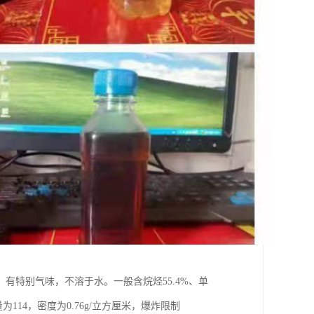
有特别气味，不溶于水。一般含烷烃55.4%、单
量为114，密度为0.76g/立方厘米，爆炸限制