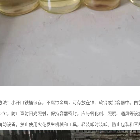
方法：小开口铁桶储存，不腐蚀金属，可存放在铁、软钢或铝容器中。白
25℃，防止直射阳光照射，保持容器密封，应与氧化剂、照明、通风等设
消防设备，禁止使用火花发生机械和工具，轻装卸时装卸。防止包装和容