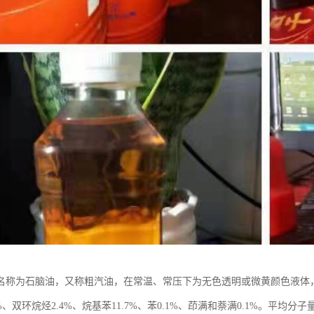
名称为石脑油，又称粗汽油，在常温、常压下为无色透明或微黄颜色液体，
3%、双环烷烃2.4%、烷基苯11.7%、苯0.1%、茚满和萘满0.1%。平均分子