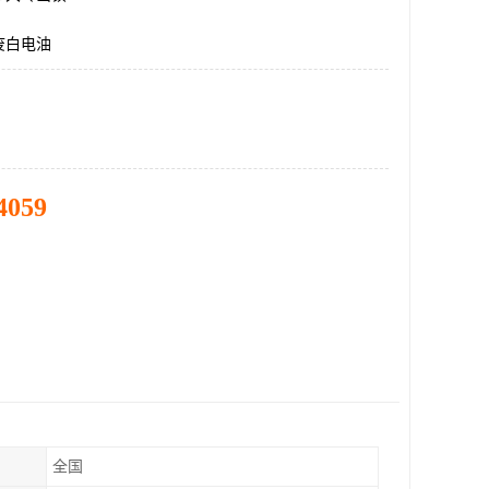
废白电油
4059
全国