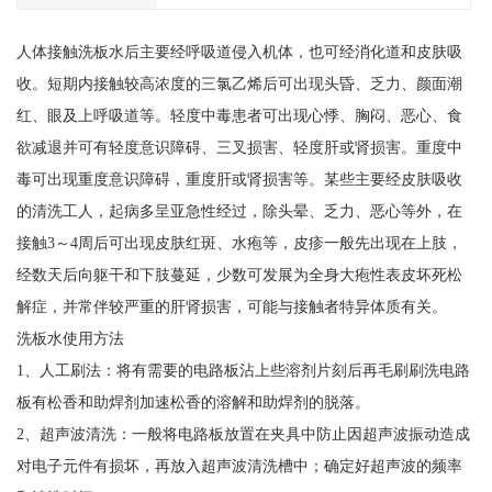
人体接触洗板水后主要经呼吸道侵入机体，也可经消化道和皮肤吸
收。短期内接触较高浓度的三氯乙烯后可出现头昏、乏力、颜面潮
红、眼及上呼吸道等。轻度中毒患者可出现心悸、胸闷、恶心、食
欲减退并可有轻度意识障碍、三叉损害、轻度肝或肾损害。重度中
毒可出现重度意识障碍，重度肝或肾损害等。某些主要经皮肤吸收
的清洗工人，起病多呈亚急性经过，除头晕、乏力、恶心等外，在
接触3～4周后可出现皮肤红斑、水疱等，皮疹一般先出现在上肢，
经数天后向躯干和下肢蔓延，少数可发展为全身大疱性表皮坏死松
解症，并常伴较严重的肝肾损害，可能与接触者特异体质有关。
洗板水使用方法
1、人工刷法：将有需要的电路板沾上些溶剂片刻后再毛刷刷洗电路
板有松香和助焊剂加速松香的溶解和助焊剂的脱落。
2、超声波清洗：一般将电路板放置在夹具中防止因超声波振动造成
对电子元件有损坏，再放入超声波清洗槽中；确定好超声波的频率