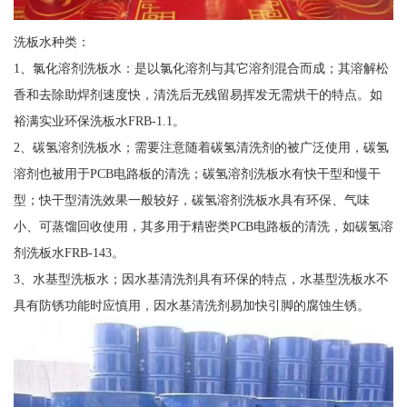
洗板水种类：
1、氯化溶剂洗板水：是以氯化溶剂与其它溶剂混合而成；其溶解松
香和去除助焊剂速度快，清洗后无残留易挥发无需烘干的特点。如
裕满实业环保洗板水FRB-1.1。
2、碳氢溶剂洗板水；需要注意随着碳氢清洗剂的被广泛使用，碳氢
溶剂也被用于PCB电路板的清洗；碳氢溶剂洗板水有快干型和慢干
型；快干型清洗效果一般较好，碳氢溶剂洗板水具有环保、气味
小、可蒸馏回收使用，其多用于精密类PCB电路板的清洗，如碳氢溶
剂洗板水FRB-143。
3、水基型洗板水；因水基清洗剂具有环保的特点，水基型洗板水不
具有防锈功能时应慎用，因水基清洗剂易加快引脚的腐蚀生锈。