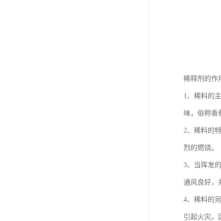
稀释剂的作
1、稀料的
味，俗称香
2、稀料的
烈的燃烧。
3、当挥发
通风良好，
4、稀料的
引起火灾。