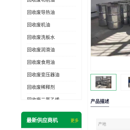
回收废导热油
回收废机油
回收废洗板水
回收废润滑油
回收废食用油
回收废变压器油
回收废稀释剂
回收废二氯乙烯
产品描述
回收废清洗剂
最新供应商机
更多
产地
回收废二氯甲烷