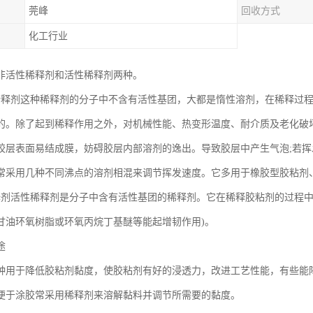
莞峰
回收方式
化工行业
非活性稀释剂和活性稀释剂两种。
稀释剂这种稀释剂的分子中不含有活性基团，大都是惰性溶剂，在稀释过
的。除了起到稀释作用之外，对机械性能、热变形温度、耐介质及老化破
胶层表面易结成膜，妨碍胶层内部溶剂的逸出。导致胶层中产生气泡;若
常采用几种不同沸点的溶剂相混来调节挥发速度。它多用于橡胶型胶粘剂
释剂活性稀释剂是分子中含有活性基团的稀释剂。它在稀释胶粘剂的过程中
甘油环氧树脂或环氧丙烷丁基醚等能起增韧作用)。
途
种用于降低胶粘剂黏度，使胶粘剂有好的浸透力，改进工艺性能，有些能
便于涂胶常采用稀释剂来溶解黏料并调节所需要的黏度。