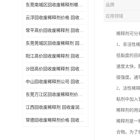
东莞南城区回收废稀释剂哪家好 回收废清洗剂
品牌
回收废三氯乙烯
应用领域
云浮回收废稀释剂价格 回收废润滑油
回收废清洗液
常平高价回收废稀释剂 回收废碳氢清洗剂
稀释剂可分
回收废防锈油
东莞莞城区回收废稀释剂 回收废食用油
1、非活性
回收废火花机油
低黏度的目
阳江高价回收废稀释剂 回收废二氯甲烷
回收废齿轮油
速度太快，
沙田高价回收废稀释剂 回收废机油
回收废液压油
接强度。通
中山回收废稀释剂公司 回收废切削油
回收废溶剂油
2、活性稀
东莞万江区回收废稀释剂价格 回收废白电油
粘剂中加入
回收废四氯乙烯
江西回收废稀释剂 回收废润滑油
稀释剂的用
回收废白电油
常德回收废稀释剂价格 回收废清洗液
稀释剂是一
废碳氢清洗剂回收
合物。为了