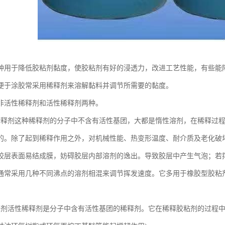
种用于降低胶粘剂黏度，使胶粘剂有好的浸透力，改进工艺性能，有些能
便于涂胶常采用稀释剂来溶解黏料并调节所需要的黏度。
非活性稀释剂和活性稀释剂两种。
稀释剂这种稀释剂的分子中不含有活性基团，大都是惰性溶剂，在稀释过
的。除了起到稀释作用之外，对机械性能、热变形温度、耐介质及老化破
胶层表面易结成膜，妨碍胶层内部溶剂的逸出。导致胶层中产生气泡；若
通常采用几种不同沸点的溶剂相混来调节挥发速度。它多用于橡胶型胶粘
释剂活性稀释剂是分子中含有活性基团的稀释剂。它在稀释胶粘剂的过程中