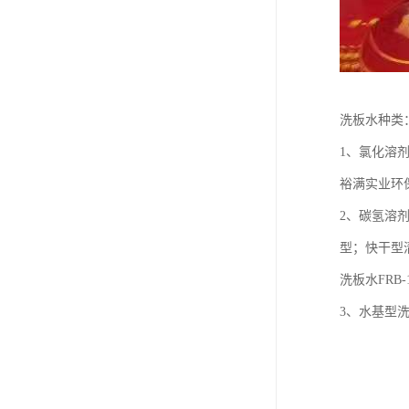
洗板水种类
1、氯化溶
裕满实业环保
2、碳氢溶
型；快干型
洗板水FRB-
3、水基型