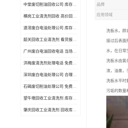
中堂废切削油回收公司 库存积压回收 义乌市永峰贸易商行
品牌
回收废三氯乙烯
应用领域
横岗工业清洗剂回收 高价回收 量大量小均可
回收废清洗液
道滘废白电油处理公司 库存积压回收 量大量小均可
洗板水，顾
回收废防锈油
韶关回收工业清洗剂 看货报价 欢迎电话咨询
接过后表面
回收废火花机油
水，在日常
广州废白电油回收电话 当场结算 现款结算
回收废齿轮油
洗板水由氯
洪梅废清洗剂处理电话 免费估价 大量尾货回收
回收废液压油
渣，油墨，
深圳废白电油处理公司 合理估价 上门评估报价
回收废溶剂油
洗板水平时
石碣废切削油处理公司 免费估价 量大量小均可
污垢的数量
回收废四氯乙烯
望牛墩回收工业清洗剂 库存积压回收 大量尾货回收
回收废白电油
肇庆回收工业清洗剂 回收库存 量大量小均可
废碳氢清洗剂回收