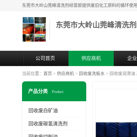
东莞市大岭山莞峰清洗剂
公司首页
供应商机
企业
当前位置：
首页
>
供应商机
>
回收废洗板水
> 回收废润滑油
产品分类
Product
回收废白矿油
回收废碳氢清洗剂
回收废切削油