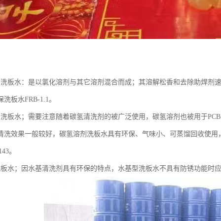
：
剂洗板水：是以氯化溶剂与其它溶剂混合而成；其溶解松香和去除助焊剂
洗板水FRB-1.1。
剂洗板水；需要注意随着碳氢清洗剂的被广泛使用，碳氢溶剂也被用于PC
清洗效果一般较好，碳氢溶剂洗板水具有环保、气味小、可蒸馏回收使用，
143。
洗板水；因水基清洗剂具有环保的特点，水基型洗板水不具有防锈功能时