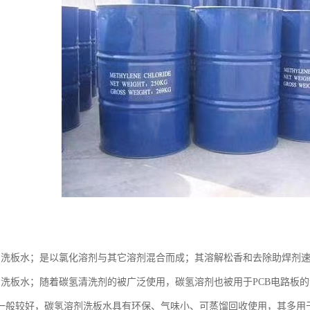
剂洗板水；是以氯化溶剂与其它溶剂混合而成；其溶解松香和去除助焊剂
剂洗板水；随着碳氢清洗剂的被广泛使用，碳氢溶剂也被用于PCB电路板
一般较好，碳氢溶剂洗板水具有环保、气味小、可蒸馏回收使用，其多用于