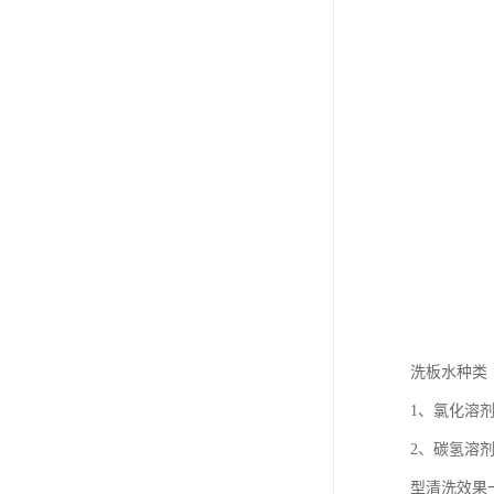
洗板水种类
1、氯化溶
2、碳氢溶
型清洗效果