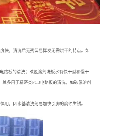
速度快，清洗后无残留易挥发无需烘干的特点。如
B电路板的清洗；碳氢溶剂洗板水有快干型和慢干
其多用于精密类PCB电路板的清洗，如碳氢溶剂
应慎用，因水基清洗剂易加快引脚的腐蚀生锈。