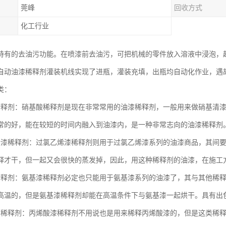
莞峰
回收方式
化工行业
特有的去油污功能。在喷漆前去油污，可把机械的零件放入溶液中浸泡，
自动油漆稀释剂灌装机线实现了进瓶，灌装充填，出瓶均自动化作业，遇
类：
稀释剂：硝基酸稀释剂是现在非常常用的油漆稀释剂，一般用来做硝基清
常的好，能在较短的时间内融入到油漆内，是一种非常志向的油漆稀释剂
烯漆稀释剂：过氯乙烯漆稀释剂则用于过氯乙烯漆系列的油漆商品，其间
释才干，但一起又会很快的蒸发掉，因此，用这种稀释剂的油漆，在施工
稀释剂：氨基漆稀释剂必定也只能用于氨基漆系列的油漆了，其与其他稀
高温的，但是氨基漆稀释剂却能在高温条件下与氨基漆一起烘干。具有出
漆稀释剂：丙烯酸漆稀释剂不用说也是用来稀释丙烯酸漆的，但是这类稀