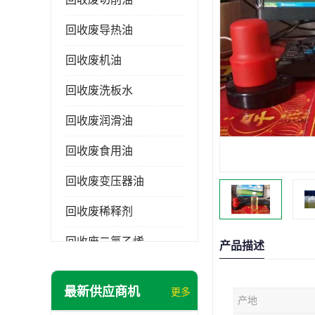
回收废导热油
回收废机油
回收废洗板水
回收废润滑油
回收废食用油
回收废变压器油
回收废稀释剂
回收废二氯乙烯
产品描述
回收废清洗剂
最新供应商机
更多
产地
回收废二氯甲烷