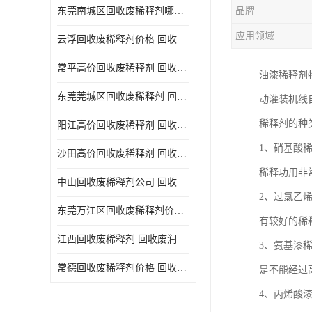
东莞南城区回收废稀释剂哪家好 回收废清洗剂
品牌
回收废三氯乙烯
应用领域
云浮回收废稀释剂价格 回收废润滑油
回收废清洗液
常平高价回收废稀释剂 回收废碳氢清洗剂
油漆稀释剂
回收废防锈油
东莞莞城区回收废稀释剂 回收废食用油
动灌装机线
回收废火花机油
稀释剂的种
阳江高价回收废稀释剂 回收废二氯甲烷
回收废齿轮油
1、硝基酸
沙田高价回收废稀释剂 回收废机油
回收废液压油
稀释功用非
中山回收废稀释剂公司 回收废切削油
回收废溶剂油
2、过氯乙
东莞万江区回收废稀释剂价格 回收废白电油
有较好的稀
回收废四氯乙烯
江西回收废稀释剂 回收废润滑油
3、氨基漆
回收废白电油
常德回收废稀释剂价格 回收废清洗液
是不能经过
废碳氢清洗剂回收
4、丙烯酸