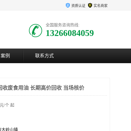
资质认证
实名商家
全国服务咨询热线:
13266084059
户案例
联系方式
回收废食用油 长期高价回收 当场核价
元/个 起
市大岭山镇