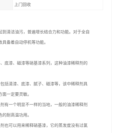
上门回收
起到清洁油污，普遍增长结合力和功能。对于全自
故具备着自动停机等功能。
漆、底漆、磁漆等硝基漆系列，这种油漆稀释剂的
。
要包括清漆、底漆、腻子、磁漆等，该中稀释剂具
方面一定要灵敏。
释剂有一个明显不一样的当地，一般的油漆稀释剂
色的耐高温功用。
释剂也可以用来稀释硝基漆，它的蒸发度没有过氯