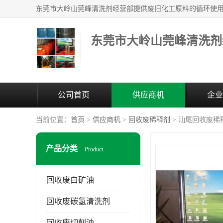
东莞市大岭山莞峰清洗剂
公司首页
供应商机
企业
当前位置：
首页
>
供应商机
>
回收废稀释剂
> 汕尾回收废稀
产品分类
Product
回收废白矿油
回收废碳氢清洗剂
回收废切削油