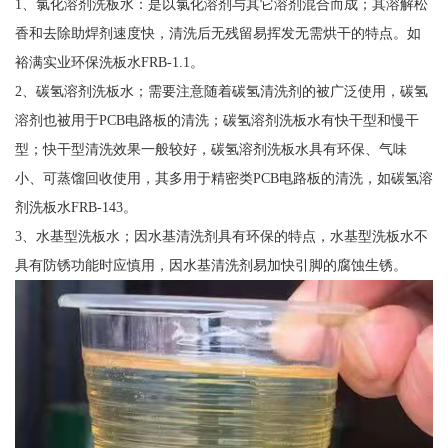
1、氯化溶剂洗板水：是以氯化溶剂与其它溶剂混合而成；其溶解松
香和去除助焊剂速度快，清洗后无残留易挥发无需烘干的特点。如
裕满实业环保洗板水FRB-1.1。
2、碳氢溶剂洗板水；需要注意随着碳氢清洗剂的被广泛使用，碳氢
溶剂也被用于PCB电路板的清洗；碳氢溶剂洗板水有快干型和慢干
型；快干型清洗效果一般较好，碳氢溶剂洗板水具有环保、气味
小、可蒸馏回收使用，其多用于精密类PCB电路板的清洗，如碳氢溶
剂洗板水FRB-143。
3、水基型洗板水；因水基清洗剂具有环保的特点，水基型洗板水不
具有防锈功能时应慎用，因水基清洗剂易加快引脚的腐蚀生锈。