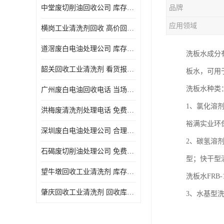
中堂废切削油回收公司 库存积压回收 义乌市永峰贸易商行
品牌
回收废三氯乙烯
应用领域
横岗工业清洗剂回收 高价回收 量大量小均可
回收废清洗液
道滘废白电油处理公司 库存积压回收 量大量小均可
洗板水成分
回收废防锈油
韶关回收工业清洗剂 看货报价 欢迎电话咨询
板水，可用
回收废火花机油
洗板水种类
广州废白电油回收电话 当场结算 现款结算
回收废齿轮油
1、氯化溶
洪梅废清洗剂处理电话 免费估价 大量尾货回收
回收废液压油
裕满实业环保
深圳废白电油处理公司 合理估价 上门评估报价
回收废溶剂油
2、碳氢溶
石碣废切削油处理公司 免费估价 量大量小均可
型；快干型
回收废四氯乙烯
望牛墩回收工业清洗剂 库存积压回收 大量尾货回收
洗板水FRB-
回收废白电油
肇庆回收工业清洗剂 回收库存 量大量小均可
3、水基型
废碳氢清洗剂回收