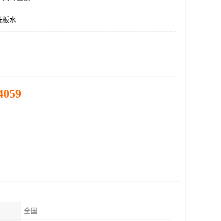
洗板水
4059
全国