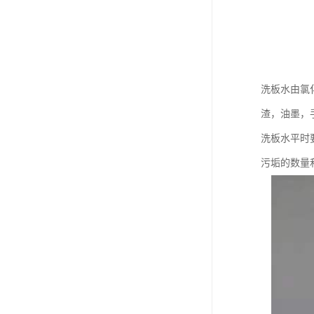
洗板水由氯
渣，油墨，
洗板水平时
污垢的数量