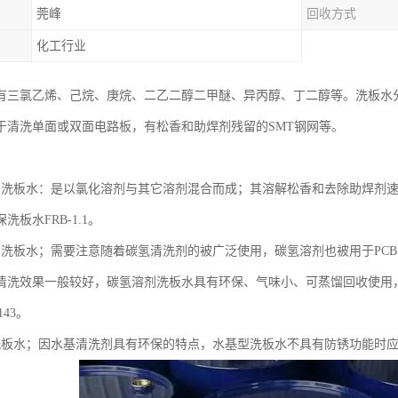
莞峰
回收方式
化工行业
有三氯乙烯、己烷、庚烷、二乙二醇二甲醚、异丙醇、丁二醇等。洗板水
于清洗单面或双面电路板，有松香和助焊剂残留的SMT钢网等。
：
剂洗板水：是以氯化溶剂与其它溶剂混合而成；其溶解松香和去除助焊剂
洗板水FRB-1.1。
剂洗板水；需要注意随着碳氢清洗剂的被广泛使用，碳氢溶剂也被用于PC
清洗效果一般较好，碳氢溶剂洗板水具有环保、气味小、可蒸馏回收使用，
143。
洗板水；因水基清洗剂具有环保的特点，水基型洗板水不具有防锈功能时