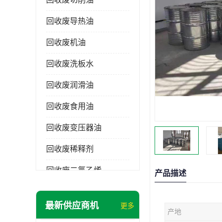
回收废导热油
回收废机油
回收废洗板水
回收废润滑油
回收废食用油
回收废变压器油
回收废稀释剂
回收废二氯乙烯
产品描述
回收废清洗剂
最新供应商机
更多
产地
回收废二氯甲烷