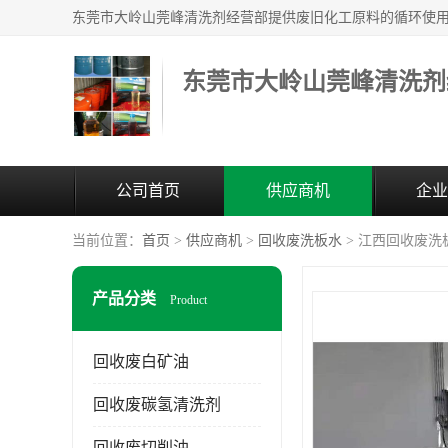
东莞市大岭山莞峰清洗剂
公司首页
供应商机
企业
当前位置：
首页
>
供应商机
>
回收废洗板水
> 江西回收废洗
产品分类
Product
回收废白矿油
回收废碳氢清洗剂
回收废切削油