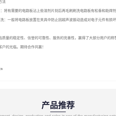
方法
法：将有需要的电路板沾上些溶剂片刻后再毛刷刷洗电路板有松香和助焊
清洗：一般将电路板放置在夹具中防止因超声波振动造成对电子元件有损
。
品质量的稳定性、信誉的可靠性、服务的完善性，赢得了大部分用户的称
客户的光临。期待合作共赢！
cn
产品推荐
ment, design, production and sales in one of the manufacturing ent