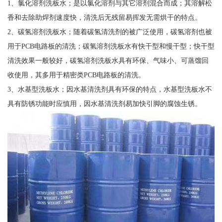
1、氯化溶剂洗板水；是以氯化溶剂与其它溶剂混合而成；其溶解松
香和去除助焊剂速度快，清洗后无残留易挥发无需烘干的特点。
2、碳氢溶剂洗板水；随着碳氢清洗剂的被广泛使用，碳氢溶剂也被
用于PCB电路板的清洗；碳氢溶剂洗板水有快干型和慢干型；快干型
清洗效果一般较好，碳氢溶剂洗板水具有环保、气味小、可蒸馏回
收使用，其多用于精密类PCB电路板的清洗。
3、水基型洗板水；因水基清洗剂具有环保的特点，水基型洗板水不
具有防锈功能时应慎用，因水基清洗剂易加快引脚的腐蚀生锈。