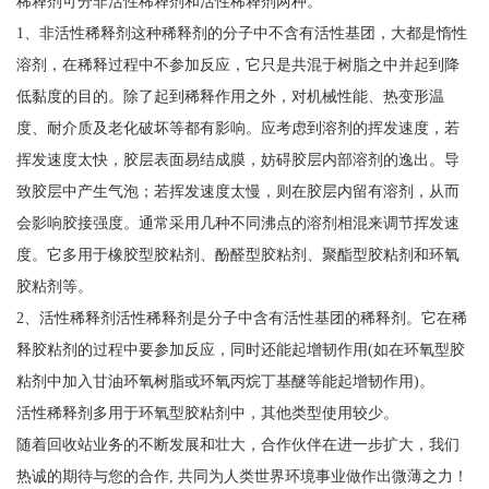
稀释剂可分非活性稀释剂和活性稀释剂两种。
1、非活性稀释剂这种稀释剂的分子中不含有活性基团，大都是惰性
溶剂，在稀释过程中不参加反应，它只是共混于树脂之中并起到降
低黏度的目的。除了起到稀释作用之外，对机械性能、热变形温
度、耐介质及老化破坏等都有影响。应考虑到溶剂的挥发速度，若
挥发速度太快，胶层表面易结成膜，妨碍胶层内部溶剂的逸出。导
致胶层中产生气泡；若挥发速度太慢，则在胶层内留有溶剂，从而
会影响胶接强度。通常采用几种不同沸点的溶剂相混来调节挥发速
度。它多用于橡胶型胶粘剂、酚醛型胶粘剂、聚酯型胶粘剂和环氧
胶粘剂等。
2、活性稀释剂活性稀释剂是分子中含有活性基团的稀释剂。它在稀
释胶粘剂的过程中要参加反应，同时还能起增韧作用(如在环氧型胶
粘剂中加入甘油环氧树脂或环氧丙烷丁基醚等能起增韧作用)。
活性稀释剂多用于环氧型胶粘剂中，其他类型使用较少。
随着回收站业务的不断发展和壮大，合作伙伴在进一步扩大，我们
热诚的期待与您的合作, 共同为人类世界环境事业做作出微薄之力！