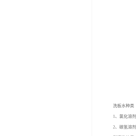
洗板水种类
1、氯化溶
2、碳氢溶