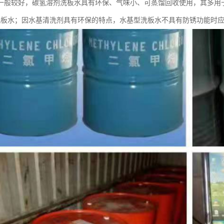
一般较好，碳氢溶剂洗板水具有环保、气味小、可蒸馏回收使用，其多用于
洗板水；因水基清洗剂具有环保的特点，水基型洗板水不具有防锈功能时