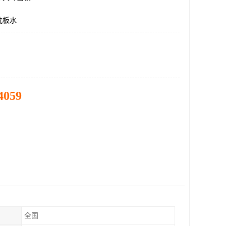
洗板水
4059
全国