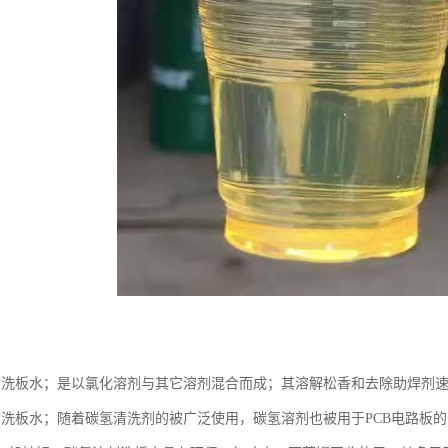
剂洗板水；是以氯化溶剂与其它溶剂混合而成；其溶解松香和去除助焊剂
剂洗板水；随着碳氢清洗剂的被广泛使用，碳氢溶剂也被用于PCB电路板