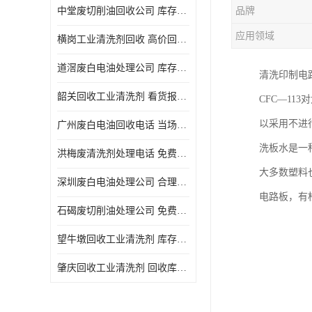
中堂废切削油回收公司 库存积压回收 义乌市永峰贸易商行
品牌
回收废三氯乙烯
应用领域
横岗工业清洗剂回收 高价回收 量大量小均可
回收废清洗液
道滘废白电油处理公司 库存积压回收 量大量小均可
清洗印制电
回收废防锈油
韶关回收工业清洗剂 看货报价 欢迎电话咨询
CFC—1
回收废火花机油
以采用不进
广州废白电油回收电话 当场结算 现款结算
回收废齿轮油
洗板水是一
洪梅废清洗剂处理电话 免费估价 大量尾货回收
回收废液压油
大多数塑料
深圳废白电油处理公司 合理估价 上门评估报价
回收废溶剂油
电路板，有
石碣废切削油处理公司 免费估价 量大量小均可
回收废四氯乙烯
望牛墩回收工业清洗剂 库存积压回收 大量尾货回收
回收废白电油
肇庆回收工业清洗剂 回收库存 量大量小均可
废碳氢清洗剂回收