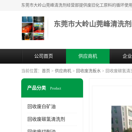
东莞市大岭山莞峰清洗剂
公司首页
供应商机
企业
当前位置：
首页
>
供应商机
>
回收废洗板水
> 回收废碳氢清
产品分类
Product
回收废白矿油
回收废碳氢清洗剂
回收废切削油