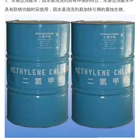
3、水基型洗板水；因水基清洗剂具有环保的特点，水基型洗板水不
具有防锈功能时应慎用，因水基清洗剂易加快引脚的腐蚀生锈。