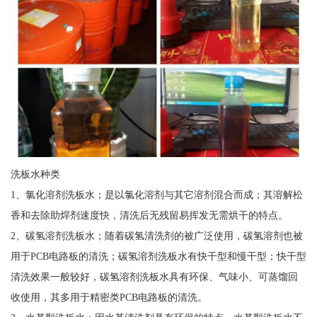
洗板水种类
1、氯化溶剂洗板水；是以氯化溶剂与其它溶剂混合而成；其溶解松
香和去除助焊剂速度快，清洗后无残留易挥发无需烘干的特点。
2、碳氢溶剂洗板水；随着碳氢清洗剂的被广泛使用，碳氢溶剂也被
用于PCB电路板的清洗；碳氢溶剂洗板水有快干型和慢干型；快干型
清洗效果一般较好，碳氢溶剂洗板水具有环保、气味小、可蒸馏回
收使用，其多用于精密类PCB电路板的清洗。