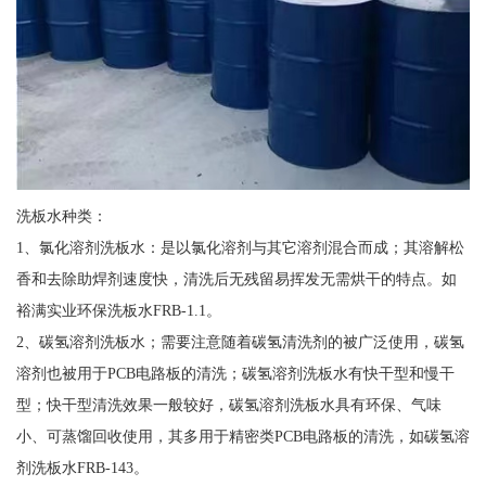
洗板水种类：
1、氯化溶剂洗板水：是以氯化溶剂与其它溶剂混合而成；其溶解松
香和去除助焊剂速度快，清洗后无残留易挥发无需烘干的特点。如
裕满实业环保洗板水FRB-1.1。
2、碳氢溶剂洗板水；需要注意随着碳氢清洗剂的被广泛使用，碳氢
溶剂也被用于PCB电路板的清洗；碳氢溶剂洗板水有快干型和慢干
型；快干型清洗效果一般较好，碳氢溶剂洗板水具有环保、气味
小、可蒸馏回收使用，其多用于精密类PCB电路板的清洗，如碳氢溶
剂洗板水FRB-143。