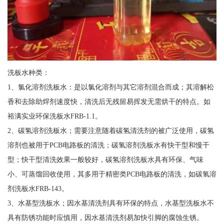
洗板水种类：
1、氯化溶剂洗板水：是以氯化溶剂与其它溶剂混合而成；其溶解松
香和去除助焊剂速度快，清洗后无残留易挥发无需烘干的特点。如
裕满实业环保洗板水FRB-1.1。
2、碳氢溶剂洗板水；需要注意随着碳氢清洗剂的被广泛使用，碳氢
溶剂也被用于PCB电路板的清洗；碳氢溶剂洗板水有快干型和慢干
型；快干型清洗效果一般较好，碳氢溶剂洗板水具有环保、气味
小、可蒸馏回收使用，其多用于精密类PCB电路板的清洗，如碳氢溶
剂洗板水FRB-143。
3、水基型洗板水；因水基清洗剂具有环保的特点，水基型洗板水不
具有防锈功能时应慎用，因水基清洗剂易加快引脚的腐蚀生锈。