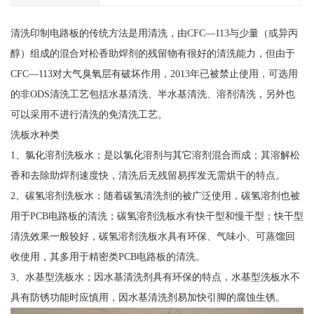
清洗印制电路板的传统方法是用清洗，由CFC—113与少量（或异丙
醇）组成的混合对松香助焊剂的残留物有很好的清洗能力，但由于
CFC—113对大气臭氧层有破坏作用，2013年已被禁止使用，可选用
的非ODS清洗工艺包括水基清洗、半水基清洗、溶剂清洗，另外也
可以采用不进行清洗的免清洗工艺。
洗板水种类
1、氯化溶剂洗板水；是以氯化溶剂与其它溶剂混合而成；其溶解松
香和去除助焊剂速度快，清洗后无残留易挥发无需烘干的特点。
2、碳氢溶剂洗板水；随着碳氢清洗剂的被广泛使用，碳氢溶剂也被
用于PCB电路板的清洗；碳氢溶剂洗板水有快干型和慢干型；快干型
清洗效果一般较好，碳氢溶剂洗板水具有环保、气味小、可蒸馏回
收使用，其多用于精密类PCB电路板的清洗。
3、水基型洗板水；因水基清洗剂具有环保的特点，水基型洗板水不
具有防锈功能时应慎用，因水基清洗剂易加快引脚的腐蚀生锈。