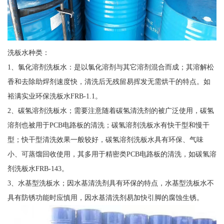
洗板水种类：
1、氯化溶剂洗板水：是以氯化溶剂与其它溶剂混合而成；其溶解松
香和去除助焊剂速度快，清洗后无残留易挥发无需烘干的特点。如
裕满实业环保洗板水FRB-1.1。
2、碳氢溶剂洗板水；需要注意随着碳氢清洗剂的被广泛使用，碳氢
溶剂也被用于PCB电路板的清洗；碳氢溶剂洗板水有快干型和慢干
型；快干型清洗效果一般较好，碳氢溶剂洗板水具有环保、气味
小、可蒸馏回收使用，其多用于精密类PCB电路板的清洗，如碳氢溶
剂洗板水FRB-143。
3、水基型洗板水；因水基清洗剂具有环保的特点，水基型洗板水不
具有防锈功能时应慎用，因水基清洗剂易加快引脚的腐蚀生锈。