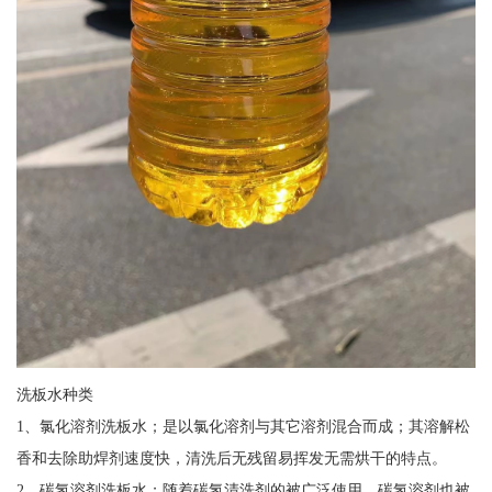
洗板水种类
1、氯化溶剂洗板水；是以氯化溶剂与其它溶剂混合而成；其溶解松
香和去除助焊剂速度快，清洗后无残留易挥发无需烘干的特点。
2、碳氢溶剂洗板水；随着碳氢清洗剂的被广泛使用，碳氢溶剂也被