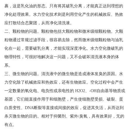
裹，这是乳化油的形态。只有将其破乳分离，才能真正达到理想的
净化处理效果。水力空化技术则是利用空化产生的机械效应、热效
应打散结合态聚团，从而净化清洗液。
二、颗粒物的问题。颗粒物包括大颗粒物和微米级细颗粒物。大颗
粒物通过常规过滤手段，很容易去除，然而微米级细颗粒物与油乳
化在一起，需要破乳分离，才能实现深度净化。水力空化微破乳的
物理特性，可很好地解决这一问题，又不会破坏清洗液本身的体
系。
三、微生物的问题。清洗液中的微生物是造成液体发臭的原因。水
力空化除了机械效应和热效应，还有生物效应。空化过程中会产生
一定数量的氧化电、电负性或亲电性的 H2O2、-OH自由基等物质或
基团，它们能直接作用于和细胞壁，产生使细胞壁受损、破裂、蛋
白质变性、DNA断裂等直接或间接的效应，促进其失活，从而达到
杀灭微生物的目的。相对于抑菌剂、紫外/臭氧，具有效果好，无的
有点。