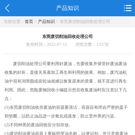
产品知识
当前位置：
首页
>
产品知识
> 东莞废切削油回收处理公司
东莞废切削油回收处理公司
发布时间：2022-07-12 浏览次数：
1337
次
废切削油处理公司要利用好废油，先要收集并保管好废油废油
收集的好坏，直接关系着加工再生和利用的效果。例如，废汽油机
油中混有润滑脂或齿轮油就难以恢复原来的质量，就不宜进行再生
利用。因此，危险废物回收小编提示您在收集废油时应注意以下几
点：
(1)东莞废切削油收存废油的容器要清洁，容器应有闭合严密的盖子
和垫圈，以防止油品进一步氧化或蒸发，防止受外界的污染。
(2)不同种类的废油回收应分别存放。
(3)废切削油废油容器上要标明度油名称，以便识别，并注意将废油