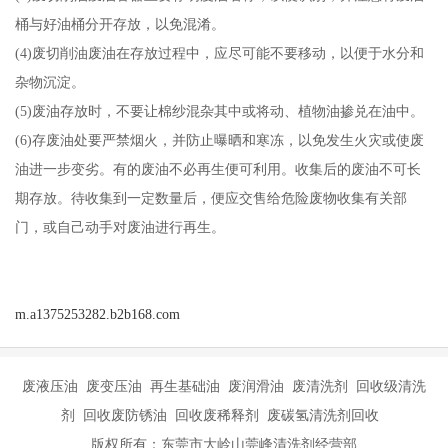
桶与好油桶分开存放，以免混淆。
(4)废切削油废油在存放过程中，应尽可能不要移动，以便于水分和
杂物沉淀。
(5)废油存放时，不要让棉纱混杂其中或将动、植物油掺兑在油中。
(6)存废油处要严禁烟火，并防止曝晒和寒冻，以免发生火灾或使废
油进一步变劣。有的废油不必再生便可利用。收集后的废油不可长
期存放。待收集到一定数量后，便应交售给危险废物收集有关部
门，或自己动手对废油进行再生。
m.a1375253282.b2b168.com
废液压油 废变压油 再生基础油 废润滑油 废清洗剂 回收级清洗
剂 回收废防锈油 回收废稀释剂 废碳氢清洗剂回收
版权所有：东莞市大岭山莞峰清洗剂经营部