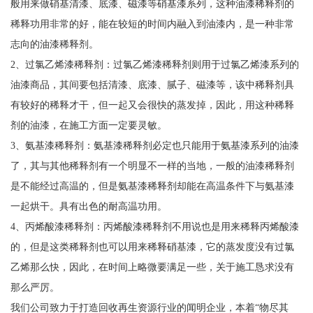
般用来做硝基清漆、底漆、磁漆等硝基漆系列，这种油漆稀释剂的
稀释功用非常的好，能在较短的时间内融入到油漆内，是一种非常
志向的油漆稀释剂。
2、过氯乙烯漆稀释剂：过氯乙烯漆稀释剂则用于过氯乙烯漆系列的
油漆商品，其间要包括清漆、底漆、腻子、磁漆等，该中稀释剂具
有较好的稀释才干，但一起又会很快的蒸发掉，因此，用这种稀释
剂的油漆，在施工方面一定要灵敏。
3、氨基漆稀释剂：氨基漆稀释剂必定也只能用于氨基漆系列的油漆
了，其与其他稀释剂有一个明显不一样的当地，一般的油漆稀释剂
是不能经过高温的，但是氨基漆稀释剂却能在高温条件下与氨基漆
一起烘干。具有出色的耐高温功用。
4、丙烯酸漆稀释剂：丙烯酸漆稀释剂不用说也是用来稀释丙烯酸漆
的，但是这类稀释剂也可以用来稀释硝基漆，它的蒸发度没有过氯
乙烯那么快，因此，在时间上略微要满足一些，关于施工恳求没有
那么严厉。
我们公司致力于打造回收再生资源行业的闻明企业，本着“物尽其