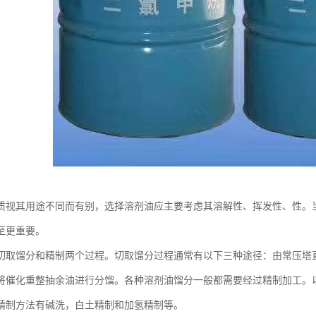
质视其用途不同而有别，选择溶剂油应主要考虑其溶解性、挥发性、性。
至更重要。
切取馏分和精制两个过程。切取馏分过程通常有以下三种途径：由常压塔
将催化重整抽余油进行分馏。各种溶剂油馏分一般都需要经过精制加工。
精制方法有碱洗，白土精制和加氢精制等。