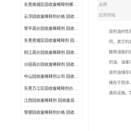
东莞南城区回收废稀释剂哪家好 回收废清洗剂
品牌
回收废三氯乙烯
应用领域
云浮回收废稀释剂价格 回收废润滑油
回收废清洗液
常平高价回收废稀释剂 回收废碳氢清洗剂
溶剂油的性
回收废防锈油
东莞莞城区回收废稀释剂 回收废食用油
同，其它的
回收废火花机油
植物油脂的
阳江高价回收废稀释剂 回收废二氯甲烷
回收废齿轮油
剂油、油墨
沙田高价回收废稀释剂 回收废机油
回收废液压油
溶剂油储存
中山回收废稀释剂公司 回收废切削油
回收废溶剂油
储存于阴凉
东莞万江区回收废稀释剂价格 回收废白电油
通风设施。
回收废四氯乙烯
江西回收废稀释剂 回收废润滑油
回收废白电油
常德回收废稀释剂价格 回收废清洗液
废碳氢清洗剂回收