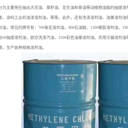
分为主要用在抽出大豆油、莱籽油、花生油和骨油等动植物油脂的抽提溶
、涂料工业的油漆溶剂油，等等。此外，还有洗涤溶剂油、油墨溶剂油等。根据
油，常见的牌号有：70#香花溶剂油，90#石油醚，120#橡胶溶剂油，190
有6#抽提溶剂油，航空洗涤汽油，310#彩色油墨溶剂油。农用灭蝗溶剂
要，生产各种规格溶剂油。