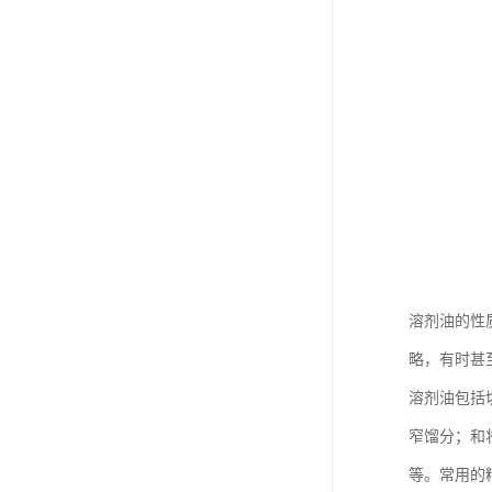
溶剂油的性
略，有时甚
溶剂油包括
窄馏分；和
等。常用的