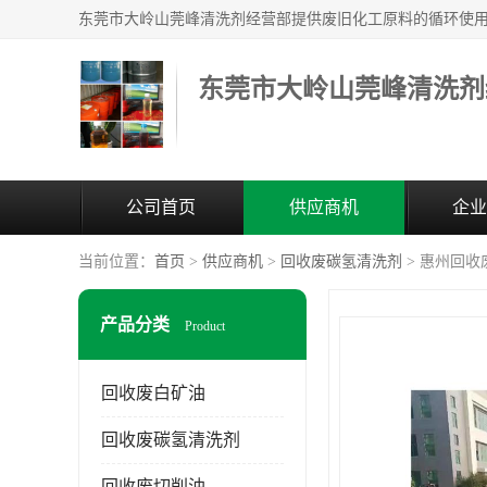
东莞市大岭山莞峰清洗剂
公司首页
供应商机
企业
当前位置：
首页
>
供应商机
>
回收废碳氢清洗剂
> 惠州回收
产品分类
Product
回收废白矿油
回收废碳氢清洗剂
回收废切削油