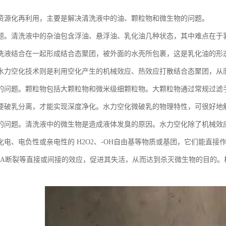
资源化再利用，主要是解决清洗液中的油、颗粒物和微生物的问题。
题。清洗液中的杂油包含浮油、悬浮油、乳化油几种状态，其中难点在于
洗液结合在一起形成结合态聚团，被外面的水壳所包裹，这是乳化油的形
水力空化技术则是利用空化产生的机械效应、热效应打散结合态聚团，从
的问题。颗粒物包括大颗粒物和微米级细颗粒物。大颗粒物通过常规过滤
要破乳分离，才能实现深度净化。水力空化微破乳的物理特性，可很好地
的问题。清洗液中的微生物是造成液体发臭的原因。水力空化除了机械效
化电、电负性或亲电性的 H2O2、-OH自由基等物质或基团，它们能直
NA断裂等直接或间接的效应，促进其失活，从而达到杀灭微生物的目的。