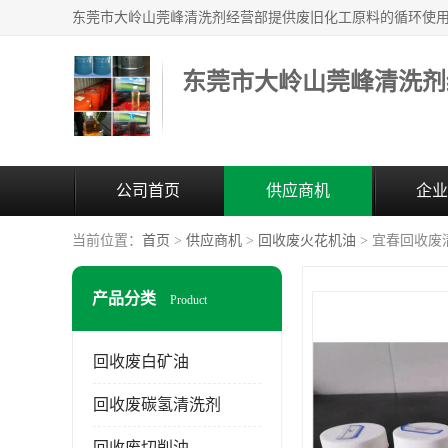
东莞市大岭山莞峰清洗剂
公司首页
供应商机
企业
当前位置：
首页
>
供应商机
>
回收废火花机油
> 宜春回收废
产品分类
Product
回收废白矿油
回收废碳氢清洗剂
回收废切削油