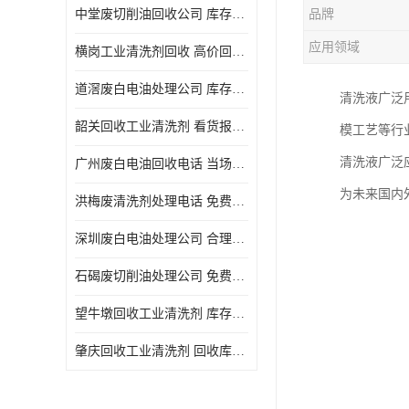
中堂废切削油回收公司 库存积压回收 义乌市永峰贸易商行
品牌
回收废三氯乙烯
应用领域
横岗工业清洗剂回收 高价回收 量大量小均可
回收废清洗液
道滘废白电油处理公司 库存积压回收 量大量小均可
清洗液广泛
回收废防锈油
韶关回收工业清洗剂 看货报价 欢迎电话咨询
模工艺等行
回收废火花机油
清洗液广泛
广州废白电油回收电话 当场结算 现款结算
回收废齿轮油
为未来国内
洪梅废清洗剂处理电话 免费估价 大量尾货回收
回收废液压油
深圳废白电油处理公司 合理估价 上门评估报价
回收废溶剂油
石碣废切削油处理公司 免费估价 量大量小均可
回收废四氯乙烯
望牛墩回收工业清洗剂 库存积压回收 大量尾货回收
回收废白电油
肇庆回收工业清洗剂 回收库存 量大量小均可
废碳氢清洗剂回收