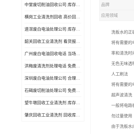
中堂废切削油回收公司 库存积压回收 义乌市永峰贸易商行
品牌
回收废三氯乙烯
应用领域
横岗工业清洗剂回收 高价回收 量大量小均可
回收废清洗液
道滘废白电油处理公司 库存积压回收 量大量小均可
洗板水的正
回收废防锈油
韶关回收工业清洗剂 看货报价 欢迎电话咨询
将有需要的
回收废火花机油
率和清洗时
广州废白电油回收电话 当场结算 现款结算
回收废齿轮油
无色无味透
洪梅废清洗剂处理电话 免费估价 大量尾货回收
回收废液压油
人工刷法
深圳废白电油处理公司 合理估价 上门评估报价
回收废溶剂油
将有需要的
石碣废切削油处理公司 免费估价 量大量小均可
超声波清洗
回收废四氯乙烯
望牛墩回收工业清洗剂 库存积压回收 大量尾货回收
一般将电路
回收废白电油
肇庆回收工业清洗剂 回收库存 量大量小均可
勿过量使用
废碳氢清洗剂回收
由于洗板水