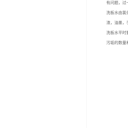
有问题，过
洗板水由氯
渣，油墨，
洗板水平时
污垢的数量