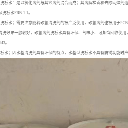
剂洗板水：是以氯化溶剂与其它溶剂混合而成；其溶解松香和去除助焊剂
洗板水FRB-1.1。
剂洗板水；需要注意随着碳氢清洗剂的被广泛使用，碳氢溶剂也被用于PC
清洗效果一般较好，碳氢溶剂洗板水具有环保、气味小、可蒸馏回收使用，
143。
洗板水；因水基清洗剂具有环保的特点，水基型洗板水不具有防锈功能时