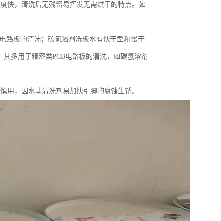
速度快，清洗后无残留易挥发无需烘干的特点。如
B电路板的清洗；碳氢溶剂洗板水有快干型和慢干
其多用于精密类PCB电路板的清洗，如碳氢溶剂
应慎用，因水基清洗剂易加快引脚的腐蚀生锈。