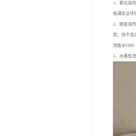
1、氯化溶
裕满实业环保
2、碳氢溶
型；快干型
洗板水FRB-
3、水基型