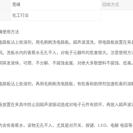
莞峰
回收方式
化工行业
确使用方法
电路板沾上些溶剂，用毛刷刷洗电路板。超声波清洗，将电路板放置在夹
间。洗板水内的香蕉水无孔不入，对电子元器件的危害很大。注意使用方
明挥发液体，可燃、不分解、不腐蚀金属、对绝大多数塑料不腐蚀、低毒
电路板沾上些溶剂，再用毛刷刷洗电路板，有松香和助焊剂加速松香的溶
板放置在夹具中防止因超声波振动造成对电子元件有损坏，再放入超声波
内含有香蕉水，该物无孔不入，尤其是对开关、按键、LED、电解 电容