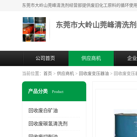
东莞市大岭山莞峰清洗剂
公司首页
供应商机
企业
当前位置：
首页
>
供应商机
>
回收废变压器油
> 回收废变压
产品分类
Product
回收废白矿油
回收废碳氢清洗剂
回收废切削油