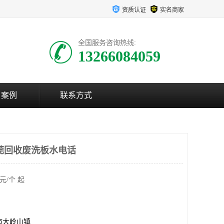
资质认证
实名商家
全国服务咨询热线:
13266084059
户案例
联系方式
莞回收废洗板水电话
元/个 起
市大岭山镇