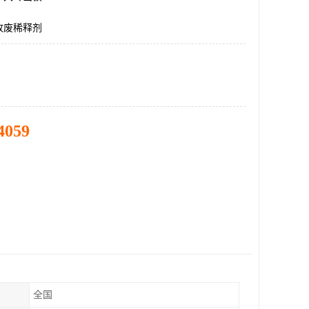
收废稀释剂
4059
全国