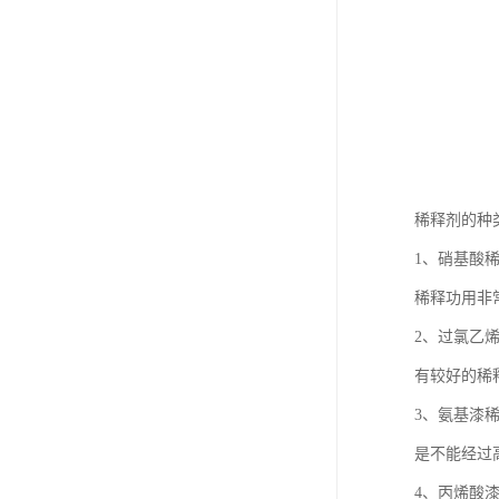
稀释剂的种
1、硝基酸
稀释功用非
2、过氯乙
有较好的稀
3、氨基漆
是不能经过
4、丙烯酸