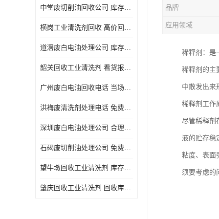
中堂废切削油回收公司 库存积压回收 义乌市永峰贸易商行
品牌
回收废三氯乙烯
应用领域
横岗工业清洗剂回收 高价回收 量大量小均可
回收废清洗液
道滘废白电油处理公司 库存积压回收 量大量小均可
稀释剂：是
回收废防锈油
韶关回收工业清洗剂 看货报价 欢迎电话咨询
稀释剂的主
回收废火花机油
中散发出来形
广州废白电油回收电话 当场结算 现款结算
回收废齿轮油
稀释剂工作
洪梅废清洗剂处理电话 免费估价 大量尾货回收
回收废液压油
尽管稀释剂
深圳废白电油处理公司 合理估价 上门评估报价
回收废溶剂油
液的贮存稳
石碣废切削油处理公司 免费估价 量大量小均可
粘度、表面
回收废四氯乙烯
望牛墩回收工业清洗剂 库存积压回收 大量尾货回收
须要考虑的
回收废白电油
肇庆回收工业清洗剂 回收库存 量大量小均可
废碳氢清洗剂回收