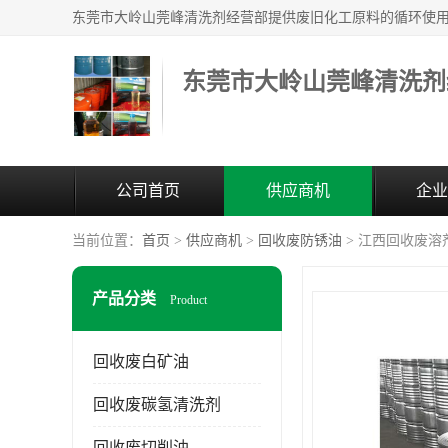
东莞市大岭山莞峰清洗剂
公司首页
供应商机
企业
当前位置：
首页
>
供应商机
>
回收废防锈油
> 江西回收废溶
产品分类
Product
回收废白矿油
回收废碳氢清洗剂
回收废切削油