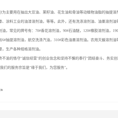
分为主要用在抽出大豆油、莱籽油、花生油和骨油等动植物油脂的抽提溶
、涂料工业的油漆溶剂油，等等。此外，还有洗涤溶剂油、油墨溶剂油等。根据
油，常见的牌号有：70#香花溶剂油，90#石油醚，120#橡胶溶剂油，190
有6#抽提溶剂油，航空洗涤汽油，310#彩色油墨溶剂油。农用灭蝗溶剂
要，生产各种规格溶剂油。
终不渝的恪守“诚信经营”的创业信念和坚持不懈的奉行“团结奋斗、务实创
；我们的服务宗旨是“缘于我们，为您服务”。
cn