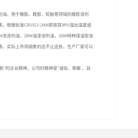
剂油，用于橡胶、鞋胶、轮胎等领域的橡胶溶剂
标准GB1922-2006即按其98%馏出温度或
#洗涤剂油，200#油漆溶剂油，260#特种煤油型溶
油等。实际上市场销售的远不止这些，生产厂家可以
新”的企业精神，公司的精神是“诚信、奉献 、自