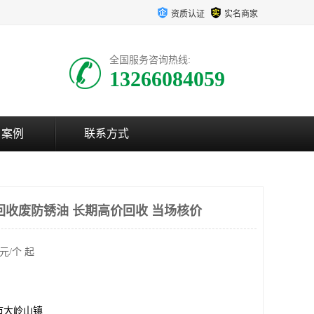
资质认证
实名商家
全国服务咨询热线:
13266084059
户案例
联系方式
回收废防锈油 长期高价回收 当场核价
元/个 起
市大岭山镇