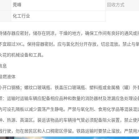
莞峰
回收方式
化工行业
持储存器应密封，储存在阴凉，干燥的地方，确保工作间有良好的通风或
不宜超过30C。保持容器密封。应与氯化剂分开存放，切忌混放。禁止与
火花的机械设备和工具。
信息
易燃液体
小开口钢桶；螺纹口玻璃瓶、铁盖压口玻璃瓶、塑料瓶或金属桶（罐）外
项：运输时运输车辆应配备相应品种和数量的消防器材及泄漏应急处理设
内可设孔隔板以减少震荡产生静电。严禁与氧化剂、食用化学品等混装混
种、热源、高温区。装运该物品的车辆排气管必须配备阻火装置，禁止使
线行驶，勿在居民区和人口稠密区停留。铁路运输时要禁止溜放。严禁用