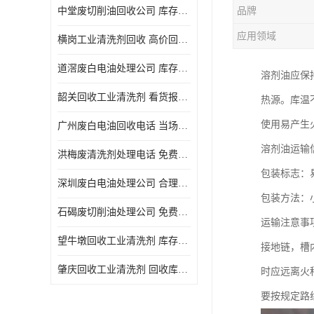
中堂废切削油回收公司 库存积压回收 义乌市永峰贸易商行
品牌
回收废三氯乙烯
应用领域
横岗工业清洗剂回收 高价回收 量大量小均可
回收废清洗液
道滘废白电油处理公司 库存积压回收 量大量小均可
溶剂油应保
回收废防锈油
韶关回收工业清洗剂 看货报价 欢迎电话咨询
热源。库温
回收废火花机油
使用易产生
广州废白电油回收电话 当场结算 现款结算
回收废齿轮油
溶剂油运输
洪梅废清洗剂处理电话 免费估价 大量尾货回收
回收废液压油
包装标志：
深圳废白电油处理公司 合理估价 上门评估报价
回收废溶剂油
包装方法：
石碣废切削油处理公司 免费估价 量大量小均可
运输注意事
回收废四氯乙烯
望牛墩回收工业清洗剂 库存积压回收 大量尾货回收
接地链，槽
回收废白电油
肇庆回收工业清洗剂 回收库存 量大量小均可
时应远离火
废碳氢清洗剂回收
要按规定路