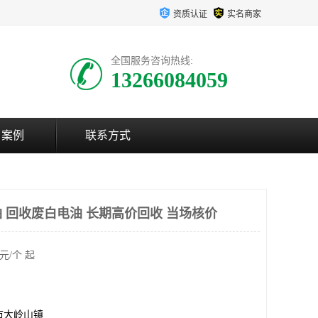
资质认证
实名商家
全国服务咨询热线:
13266084059
户案例
联系方式
 回收废白电油 长期高价回收 当场核价
元/个 起
市大岭山镇