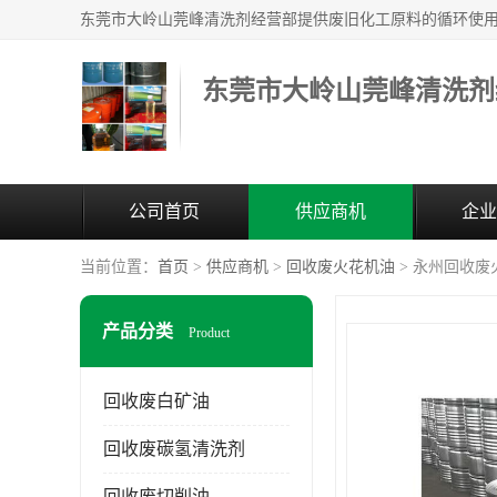
东莞市大岭山莞峰清洗剂
公司首页
供应商机
企业
当前位置：
首页
>
供应商机
>
回收废火花机油
> 永州回收废
产品分类
Product
回收废白矿油
回收废碳氢清洗剂
回收废切削油