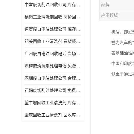
中堂废切削油回收公司 库存积压回收 义乌市永峰贸易商行
品牌
回收废三氯乙烯
应用领域
横岗工业清洗剂回收 高价回收 量大量小均可
回收废清洗液
道滘废白电油处理公司 库存积压回收 量大量小均可
机油，即发动
回收废防锈油
韶关回收工业清洗剂 看货报价 欢迎电话咨询
誉为汽车的
回收废火花机油
善基础油性
广州废白电油回收电话 当场结算 现款结算
回收废齿轮油
中国和印度
洪梅废清洗剂处理电话 免费估价 大量尾货回收
回收废液压油
侧重于通过
深圳废白电油处理公司 合理估价 上门评估报价
回收废溶剂油
石碣废切削油处理公司 免费估价 量大量小均可
回收废四氯乙烯
望牛墩回收工业清洗剂 库存积压回收 大量尾货回收
回收废白电油
肇庆回收工业清洗剂 回收库存 量大量小均可
废碳氢清洗剂回收