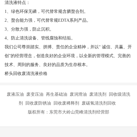
废清洗液的资源化再利用，主要是解决清洗液中的油、颗粒物和微
生物的问题。
一、油的问题。清洗液中的杂油包含浮油、悬浮油、乳化油几种状
态，其中难点在于乳化油的分离和去除。清洗液中的部分杂油会与
细颗粒物、清洗液结合在一起形成结合态聚团，被外面的水壳所包
裹，这是乳化油的形态。只有将其破乳分离，才能真正达到理想的
净化处理效果。水力空化技术则是利用空化产生的机械效应、热效
应打散结合态聚团，从而净化清洗液。
二、颗粒物的问题。颗粒物包括大颗粒物和微米级细颗粒物。大颗
粒物通过常规过滤手段，很容易去除，然而微米级细颗粒物与油乳
化在一起，需要破乳分离，才能实现深度净化。水力空化微破乳的
物理特性，可很好地解决这一问题，又不会破坏清洗液本身的体
系。