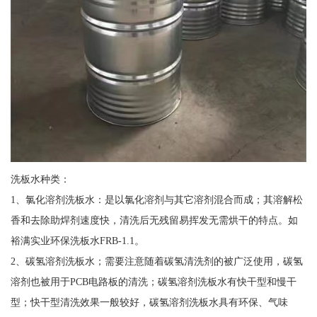
洗板水种类：
1、氯化溶剂洗板水：是以氯化溶剂与其它溶剂混合而成；其溶解松
香和去除助焊剂速度快，清洗后无残留易挥发无需烘干的特点。如
裕满实业环保洗板水FRB-1.1。
2、碳氢溶剂洗板水；需要注意随着碳氢清洗剂的被广泛使用，碳氢
溶剂也被用于PCB电路板的清洗；碳氢溶剂洗板水有快干型和慢干
型；快干型清洗效果一般较好，碳氢溶剂洗板水具有环保、气味