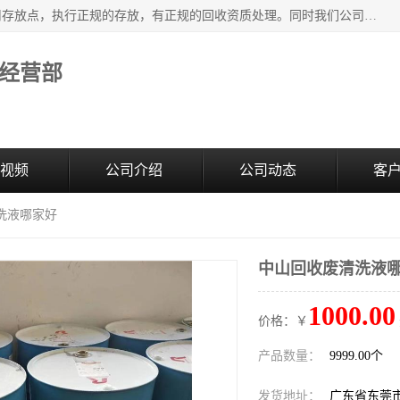
东莞市大岭山莞峰清洗剂经营部提供废旧化工原料的循环使用存放点，执行正规的存放，有正规的回收资质处理。同时我们公司批发零售回收级清洗剂，废液压油、废变压油、废清洗剂、脱模油、再生基础油，质量保证。
经营部
视频
公司介绍
公司动态
客
洗液哪家好
中山回收废清洗液
1000.00
价格：￥
产品数量：
9999.00个
发货地址：
广东省东莞