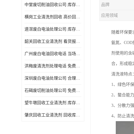
中堂废切削油回收公司 库存积压回收 义乌市永峰贸易商行
品牌
回收废三氯乙烯
应用领域
横岗工业清洗剂回收 高价回收 量大量小均可
回收废清洗液
道滘废白电油处理公司 库存积压回收 量大量小均可
随着环保要
回收废防锈油
韶关回收工业清洗剂 看货报价 欢迎电话咨询
氨氮、CO
回收废火花机油
剂使用的含磷
广州废白电油回收电话 当场结算 现款结算
回收废齿轮油
合，形成稳
洪梅废清洗剂处理电话 免费估价 大量尾货回收
回收废液压油
清洗液特点
深圳废白电油处理公司 合理估价 上门评估报价
回收废溶剂油
1、绿色环
石碣废切削油处理公司 免费估价 量大量小均可
2、螯合能
回收废四氯乙烯
望牛墩回收工业清洗剂 库存积压回收 大量尾货回收
3、分散力
回收废白电油
肇庆回收工业清洗剂 回收库存 量大量小均可
4、防止清
废碳氢清洗剂回收