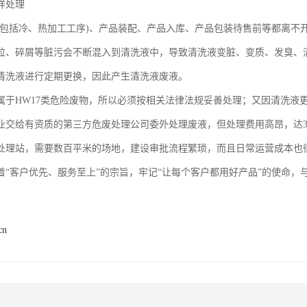
样处理
(包括冷、热加工工序)、产品装配、产品入库、产品包装待售前等都离不
粒、碎屑等脏污会不断混入到清洗液中，导致清洗液变脏、变质、发臭、
清洗液进行定期更换，因此产生清洗液废液。
属于HW17类危险废物，所以必须按相关法律法规妥善处理；又因清洗液
业交给有资质的第三方危废处理公司委外处理废液，但处理费用高昂，达300
处理站，需要数百平米的场地，建设审批流程繁琐，而且日常运营成本也
着“客户优先、服务至上”的宗旨，牢记“让每个客户都用好产品”的使命
cn