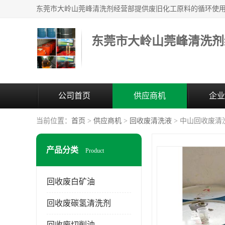
东莞市大岭山莞峰清洗剂
公司首页
供应商机
企业
当前位置：
首页
>
供应商机
>
回收废清洗液
> 中山回收废清
产品分类
Product
回收废白矿油
回收废碳氢清洗剂
回收废切削油