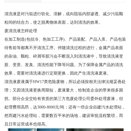
清洗液是对污垢进行软化、溶解，或向阻垢内部渗透、减少污垢颗
粒间的结合力，使之脱离物体表面，达到清洗的效果。
废清洗液怎样处理
在加工制造(包括冷、热加工工序)、产品装配、产品入库、产品包装
待售前等都离不开清洗工序。伴随清洗过程的进行，金属产品表面
的杂油、颗粒、碎屑等脏污会不断混入到清洗液中，导致清洗液变
脏、变质、发臭、清洗性能下降等问题。为了保障金属产品的清洗
效果，需要对清洗液进行定期更换，因此产生清洗液废液。
清洗液废液属于HW17类危险废物，所以必须按相关法律法规妥善处
理；又因清洗液更换周期短，废液量大，给制造企业的带来很多困
扰。部分企业交给有资质的第三方危废处理公司委外处理废液，但
处理费用高昂，达3000-8000元/吨；还有一些企业自建污水处理站，
然而建污水处理站，需要数百平米的场地，建设审批流程繁琐，而
且日常运营成本也很高。