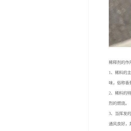
稀释剂的作
1、稀料的
味，俗称香
2、稀料的
烈的燃烧。
3、当挥发
通风良好，