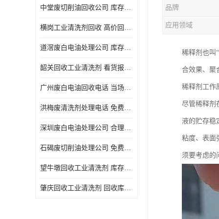
中堂废切削油回收公司 库存积压回收 义乌市永峰贸易商行
品牌
回收废三氯乙烯
应用领域
横岗工业清洗剂回收 高价回收 量大量小均可
回收废清洗液
道滘废白电油处理公司 库存积压回收 量大量小均可
稀释剂也叫
回收废防锈油
韶关回收工业清洗剂 看货报价 欢迎电话咨询
合效果、聚
回收废火花机油
稀释剂工作
广州废白电油回收电话 当场结算 现款结算
回收废齿轮油
尽管稀释剂
洪梅废清洗剂处理电话 免费估价 大量尾货回收
回收废液压油
液的贮存稳
深圳废白电油处理公司 合理估价 上门评估报价
回收废溶剂油
粘度、表面
石碣废切削油处理公司 免费估价 量大量小均可
须要考虑的
回收废四氯乙烯
望牛墩回收工业清洗剂 库存积压回收 大量尾货回收
回收废白电油
肇庆回收工业清洗剂 回收库存 量大量小均可
废碳氢清洗剂回收