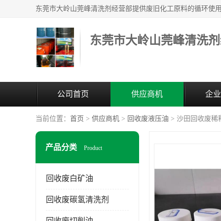
东莞市大岭山莞峰清洗剂
公司首页
供应商机
企业
当前位置：
首页
>
供应商机
>
回收废液压油
> 沙田回收废稀
产品分类
Product
回收废白矿油
回收废碳氢清洗剂
回收废切削油