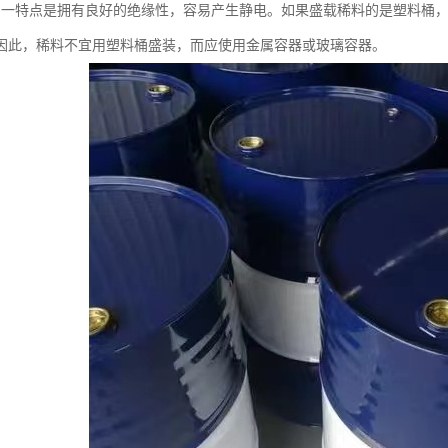
另一特点是拥有良好的绝缘性，容易产生静电。如果盛载稀料的是塑料桶
因此，稀料不宜用塑料桶盛装，而应使用金属容器或玻璃容器。