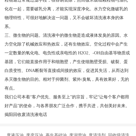
化在一起，需要破乳分离，才能实现深度净化。水力空化微破乳的
物理特性，可很好地解决这一问题，又不会破坏清洗液本身的体
系。
三、微生物的问题。清洗液中的微生物是造成液体发臭的原因。水
力空化除了机械效应和热效应，还有生物效应。空化过程中会产生
一定数量的氧化电、电负性或亲电性的 H2O2、-OH自由基等物质或
基团，它们能直接作用于和细胞壁，产生使细胞壁受损、破裂、蛋
白质变性、DNA断裂等直接或间接的效应，促进其失活，从而达到
杀灭微生物的目的。相对于抑菌剂、紫外/臭氧，具有效果好，无的
有点。
我们公司本着“客户优先、服务至上”的宗旨，牢记“让每个客户都用
好产品”的使命，与各界朋友广泛合作，携手共进，共创美好未来。
揭阳回收废清洗液电话
废液压油 废变压油 再生基础油 废润滑油 废清洗剂 回收级清洗