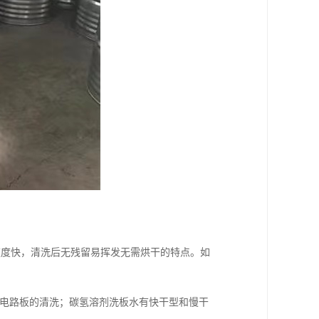
速度快，清洗后无残留易挥发无需烘干的特点。如
B电路板的清洗；碳氢溶剂洗板水有快干型和慢干