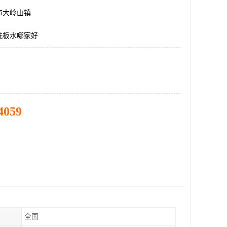
市大岭山镇
洗板水哪家好
4059
全国