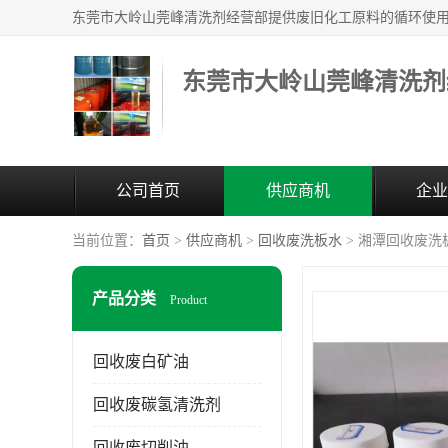
东莞市大岭山莞峰清洗剂
公司首页
供应商机
企业
当前位置：
首页
>
供应商机
>
回收废洗板水
> 湘潭回收废洗
产品分类
Product
回收废白矿油
回收废碳氢清洗剂
回收废切削油