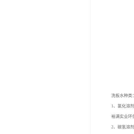
洗板水种类
1、氯化溶
裕满实业环保
2、碳氢溶