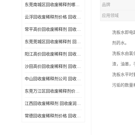
东莞南城区回收废稀释剂哪家好 回收废清洗剂
品牌
回收废三氯乙烯
应用领域
云浮回收废稀释剂价格 回收废润滑油
回收废清洗液
常平高价回收废稀释剂 回收废碳氢清洗剂
洗板水即电
回收废防锈油
东莞莞城区回收废稀释剂 回收废食用油
剂药水。
回收废火花机油
洗板水由氯
阳江高价回收废稀释剂 回收废二氯甲烷
回收废齿轮油
渣，油墨，
沙田高价回收废稀释剂 回收废机油
回收废液压油
洗板水平时
中山回收废稀释剂公司 回收废切削油
回收废溶剂油
污垢的数量
东莞万江区回收废稀释剂价格 回收废白电油
回收废四氯乙烯
江西回收废稀释剂 回收废润滑油
回收废白电油
常德回收废稀释剂价格 回收废清洗液
废碳氢清洗剂回收