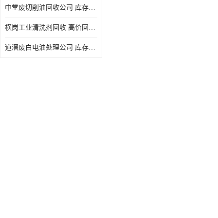
中堂废切削油回收公司 库存积压回收 义乌市永峰贸易商行
回收废三氯乙烯
横岗工业清洗剂回收 高价回收 量大量小均可
回收废清洗液
道滘废白电油处理公司 库存积压回收 量大量小均可
回收废防锈油
回收废火花机油
回收废齿轮油
回收废液压油
回收废溶剂油
回收废四氯乙烯
回收废白电油
废碳氢清洗剂回收