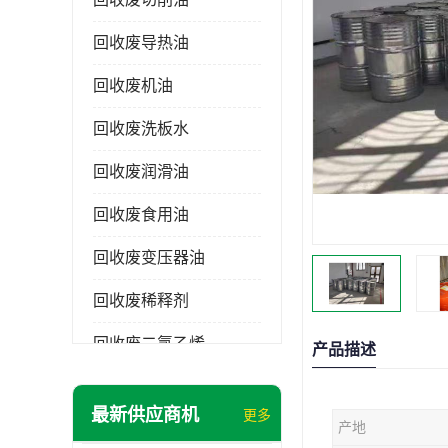
回收废导热油
回收废机油
回收废洗板水
回收废润滑油
回收废食用油
回收废变压器油
回收废稀释剂
回收废二氯乙烯
产品描述
回收废清洗剂
最新供应商机
更多
产地
回收废二氯甲烷