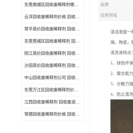
东莞南城区回收废稀释剂哪家好 回收废清洗剂
品牌
回收废三氯乙烯
应用领域
云浮回收废稀释剂价格 回收废润滑油
回收废清洗液
常平高价回收废稀释剂 回收废碳氢清洗剂
清洁液是一
回收废防锈油
东莞莞城区回收废稀释剂 回收废食用油
璃，陶瓷，
回收废火花机油
清洗液特点
阳江高价回收废稀释剂 回收废二氯甲烷
回收废齿轮油
1、绿色环
沙田高价回收废稀释剂 回收废机油
回收废液压油
2、螯合能
中山回收废稀释剂公司 回收废切削油
回收废溶剂油
3、分散力
东莞万江区回收废稀释剂价格 回收废白电油
4、防止清
回收废四氯乙烯
江西回收废稀释剂 回收废润滑油
回收废白电油
常德回收废稀释剂价格 回收废清洗液
废碳氢清洗剂回收