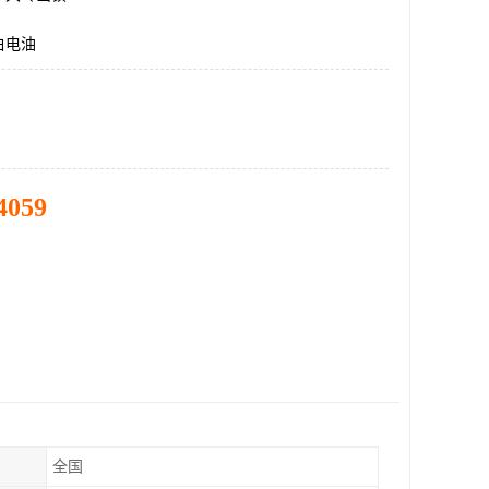
白电油
4059
全国