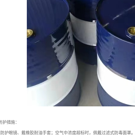
防护措施：
戴防护眼镜、戴橡胶耐油手套；空气中浓度超标时，佩戴过滤式防毒面罩