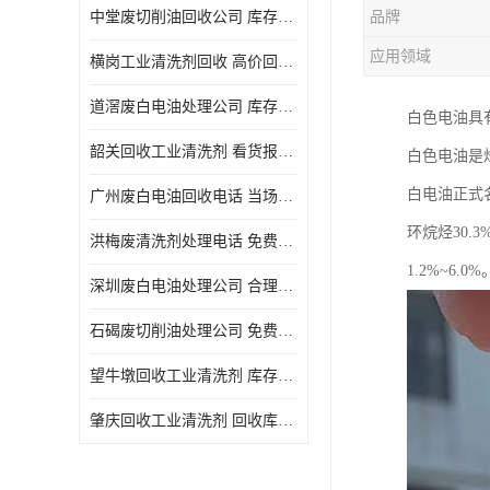
中堂废切削油回收公司 库存积压回收 义乌市永峰贸易商行
品牌
回收废三氯乙烯
应用领域
横岗工业清洗剂回收 高价回收 量大量小均可
回收废清洗液
道滘废白电油处理公司 库存积压回收 量大量小均可
白色电油具
回收废防锈油
韶关回收工业清洗剂 看货报价 欢迎电话咨询
白色电油是
回收废火花机油
白电油正式
广州废白电油回收电话 当场结算 现款结算
回收废齿轮油
环烷烃30.
洪梅废清洗剂处理电话 免费估价 大量尾货回收
回收废液压油
1.2%~6.0%
深圳废白电油处理公司 合理估价 上门评估报价
回收废溶剂油
石碣废切削油处理公司 免费估价 量大量小均可
回收废四氯乙烯
望牛墩回收工业清洗剂 库存积压回收 大量尾货回收
回收废白电油
肇庆回收工业清洗剂 回收库存 量大量小均可
废碳氢清洗剂回收