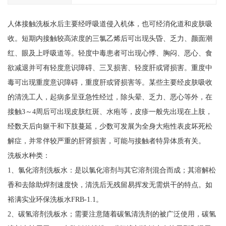
人体接触洗板水后主要经呼吸道侵入机体，也可经消化道和皮肤吸
收。短期内接触较高浓度的三氯乙烯后可出现头昏、乏力、颜面潮
红、眼及上呼吸道等。轻度中毒患者可出现心悸、胸闷、恶心、食
欲减退并可有轻度意识障碍、三叉损害、轻度肝或肾损害。重度中
毒可出现重度意识障碍，重度肝或肾损害等。某些主要经皮肤吸收
的清洗工人，起病多呈亚急性经过，除头晕、乏力、恶心等外，在
接触3～4周后可出现皮肤红斑、水疱等，皮疹一般先出现在上肢，
经数天后向躯干和下肢蔓延，少数可发展为全身大疱性表皮坏死松
解症，并常伴较严重的肝肾损害，可能与接触者特异体质有关。
洗板水种类：
1、氯化溶剂洗板水：是以氯化溶剂与其它溶剂混合而成；其溶解松
香和去除助焊剂速度快，清洗后无残留易挥发无需烘干的特点。如
裕满实业环保洗板水FRB-1.1。
2、碳氢溶剂洗板水；需要注意随着碳氢清洗剂的被广泛使用，碳氢