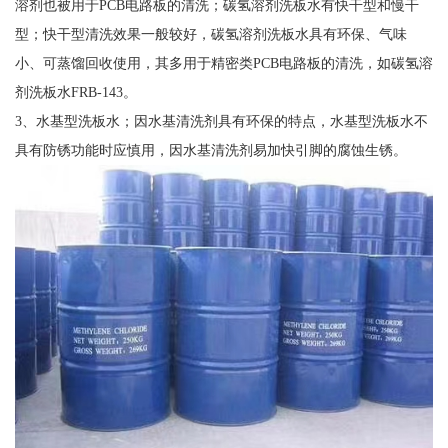
溶剂也被用于PCB电路板的清洗；碳氢溶剂洗板水有快干型和慢干
型；快干型清洗效果一般较好，碳氢溶剂洗板水具有环保、气味
小、可蒸馏回收使用，其多用于精密类PCB电路板的清洗，如碳氢溶
剂洗板水FRB-143。
3、水基型洗板水；因水基清洗剂具有环保的特点，水基型洗板水不
具有防锈功能时应慎用，因水基清洗剂易加快引脚的腐蚀生锈。