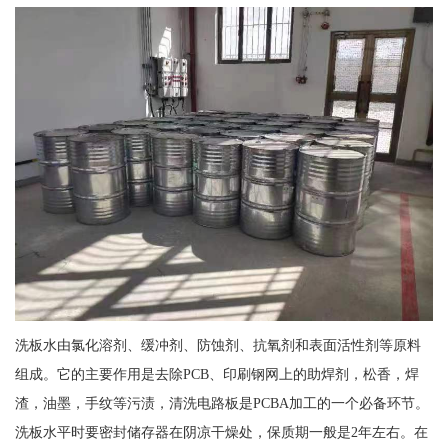
洗板水由氯化溶剂、缓冲剂、防蚀剂、抗氧剂和表面活性剂等原料
组成。它的主要作用是去除PCB、印刷钢网上的助焊剂，松香，焊
渣，油墨，手纹等污渍，清洗电路板是PCBA加工的一个必备环节。
洗板水平时要密封储存器在阴凉干燥处，保质期一般是2年左右。在